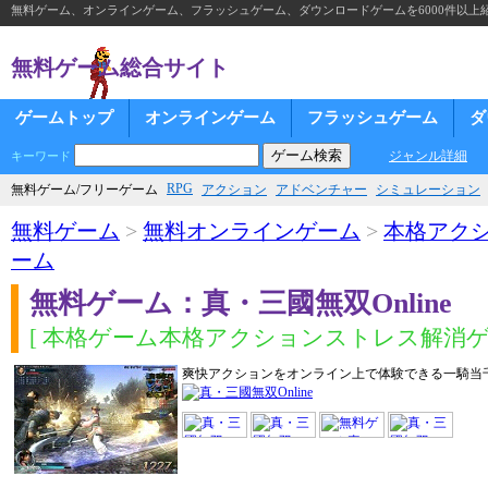
無料ゲーム、オンラインゲーム、フラッシュゲーム、ダウンロードゲームを6000件以上
無料ゲーム総合サイト
ゲームトップ
オンラインゲーム
フラッシュゲーム
ダ
ジャンル詳細
キーワード
RPG
無料ゲーム/フリーゲーム
アクション
アドベンチャー
シミュレーション
無料ゲーム
>
無料オンラインゲーム
>
本格アク
ーム
無料ゲーム：真・三國無双Online
[ 本格ゲーム本格アクションストレス解消ゲー
爽快アクションをオンライン上で体験できる一騎当