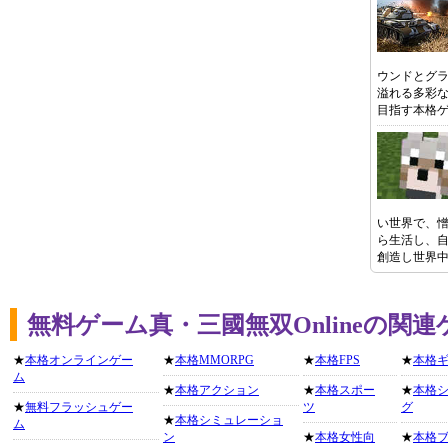
ウンドとグ
溢れる多彩
目指す本格
い世界で、
ら生活し、
創造し世界
無料ゲーム真・三國無双Onlineの関
★
本格オンラインゲー
★
本格MMORPG
★
本格FPS
★
本格
ム
★
本格アクション
★
本格スポー
★
本格
★
無料フラッシュゲー
ツ
グ
★
本格シミュレーショ
ム
ン
★
本格女性向
★
本格