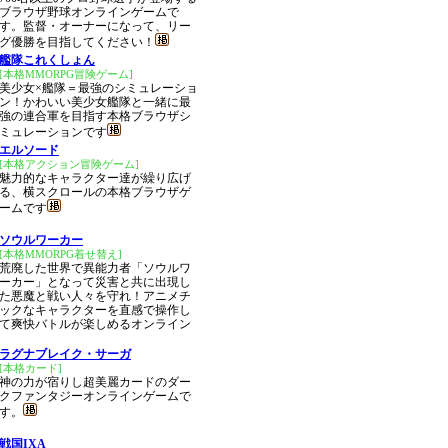
ブラウザ野球オンラインゲームで
す。監督・オーナーになって、リー
グ優勝を目指してください！
艦隊これくしょん
[本格MMORPG冒険ゲーム]
美少女×艦隊＝最強のシミュレーショ
ン！かわいい美少女艦隊と一緒に最
強の連合軍を目指す本格ブラウザシ
ミュレーションです
エルソード
[本格アクション冒険ゲーム]
魅力的なキャラクター達が繰り広げ
る、横スクロールの本格ブラウザゲ
ームです
ソウルワーカー
[本格MMORPG着せ替え]
荒廃した世界で異能力者「ソウルワ
ーカー」となって災害と共に出現し
た悪魔と戦い人々を守れ！アニメチ
ックなキャラクターを直感で操作し
て爽快バトルが楽しめるオンライン
ラグナブレイク・サーガ
[本格カード]
神の力が宿りし超美麗カードのダー
クファンタジーオンラインゲームで
す。
戦国IXA