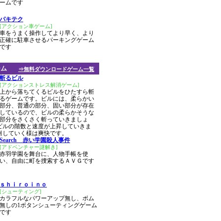
ームです
パキテク
[アクション車ゲーム]
車をうまく操作してより早く、より
正確に駐車させるパーキングゲーム
です
ーム
⇒無料ダウンロードゲーム一覧
斬るビル
[アクションストレス解消ゲーム]
上から落ちてくるビルをひたすら斬
るゲームです。ビルには、柔らかい
部分、普通の部分、固い部分が存在
しているので、ビルの柔らかそうな
部分をさくさく斬っていきましょ
ビルの階数と速度が上昇していきま
倒していく様は爽快です。
Search 赤い学園殺人事件
[アドベンチャー謎解き]
赤羽学園を舞台に、人物手帳を使
い、自由に町を捜索するＡＶＧです
ｓｈｉｒｏｉｎｏ
[シューティング]
カラフルなパワーアップ無し、ボム
無しの1ボタンシューティングゲーム
です