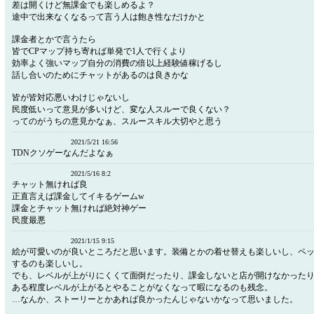
差は開くけど無課金でも楽しめるよ？
途中で出来なくなるって言う人は飽き性なだけかと
課金者とかで言うたら
皆でCPマップ持ち寄れば単発で1人で行くより
効率よく強いマップ自分の消費の倍以上経験値稼げるし
話し合いのためにチャットがあるのは良きかな
皆が皆対応悪いわけじゃないし
民度低いって意見が多いけど、変な人スルーで良くない？
ってのがうちの意見かなぁ、スルースキル大切やと思う
2021/5/21 16:56
TDNクソゲーなんだよなぁ
2021/5/16 8:2
チャット無ければ良
正直言えば課金してイキるゲームw
課金とチャット無ければ絶対神ゲー
民度最悪
2021/1/15 9:15
絵が可愛いのが良いところだと思います。装備とかの着せ替えも楽しいし、ペ
するのも楽しいし。
でも、レベルが上がりにくくて面倒だったり、課金しないと店が開けなかった
ある程度レベルが上がるとやることがなくなって暇になるのも残念。
…なんか、ストーリーとかあれば良かったんじゃないかなって思いました。