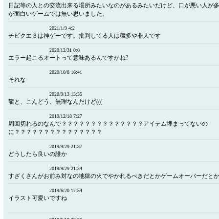
日記等の人との交流出来る場所みたいなのがあるみたいだけど、口が悪い人が
が面白いゲームでは無い思いました。
2021/1/9 4:2
チビクエ３は神ゲーです。批判してる人は穢多や非人です
2020/12/31 0:0
エラー起こるオートって意味あるんですかね?
2020/10/8 16:41
それな
2020/9/13 13:35
龍と、こんどう、無理なんだけど(((
2019/12/18 7:27
周回切れるのなんで？？？？？？？？？？？？？？アイテム埋まってないの
に？？？？？？？？？？？？？？？
2019/9/29 21:37
どうしたら良いの誰か
2019/9/29 21:34
すざくさんがお前み対なの地獄の火でやかれるべきだとかゲームオーバーだと
2019/6/20 17:54
イラスト可愛いですね