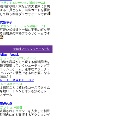
[本格シミュレーション戦略ゲーム]
織田家や徳川家などの大名家に所属
する一員となり、武将カードを駆使
して戦う本格ブラウザゲームです
式姫草子
[本格シミュレーション戦略ゲーム]
可愛い式姫達と一緒に平安の町を守
る戦略系の本格ブラウザゲームです
ム
⇒無料フラッシュゲーム一覧
Alien Attack
[シューティングスナイパー]
山陰や岩場から出現する敵戦闘機を
銃で撃墜していくシューティングフ
ラッシュゲーム。派手なエフェクト
でバンバン撃墜できるのが癖になる
面白さ！
ＮＥＴ ＲＡＣＥ ＧＰ
[レース車ゲーム]
１週間ごとに変わるコースでタイム
を競い、チャンピオンを決めるレー
スゲーム
龍虎の拳
[アクション格闘]
表示されるコマンドを入力して制限
時間内に的を破壊するアクションゲ