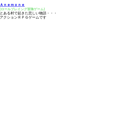
Ａｎｅｍｏｎｅ
[ロールプレイング冒険ゲーム]
とある村で起きた悲しい物語・・・
アクションＲＰＧゲームです