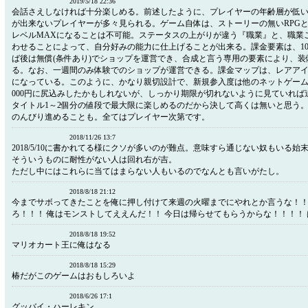
2019/5/18 22:36
会話さえしなければ十分楽しめる。前述したように、プレイヤーの年齢層が低
が出来ないプレイヤーが多々見られる。ゲーム自体は、ストーリーの無いRPG
レベルMAXになることは不可能。ステータスの上がりが違う『職業』と、職業
わせることによって、自分好みの能力に仕上げることが出来る。課金要素は、10
ば後は無償(条件あり)でショップを運営でき、合成と言う専用の要素により、
る。なお、一週間のみ体験でのショップが運営できる。課金マップは、レアア
になっている。このように、かなり親切設計で、新規参入度は他のネットゲーム
000円に尻込みしたかもしれないが、しっかり期限が切れないように見ていれば
タイトル1～2個分の値段で最大限に楽しめるのだから決して高くは無いと思う
のんびり進めることも。全てはプレイヤー次第です。
2018/11/26 13:7
2018/5/10に書かれてる様にクソが多いのが難点。意味すら通じない奴もいる始
そういうものに耐性がない人は回れ右が吉。
ただし中にはこれらに当てはまらない人もいるのでなんとも言いがたし。
2018/8/18 21:12
今までサボってきたことを俺に押し付けて来週の火曜までにやれとか言うな！
ろ！！！ 俺はモンストしてええんだ！！ 今日は帰らせてもらうからな！！！！
2018/8/18 19:52
マリオカート王に俺はなる
2018/8/18 15:29
椿だがこのゲームはおもしろいよ
2018/6/26 17:1
グッバイ・ハーレキン