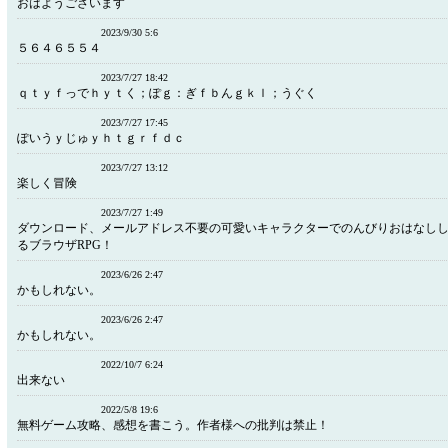
おはようございます
2023/9/30 5:6
５６４６５５４
2023/7/27 18:42
ｑｔｙｆっでｈｙｔく；ぽｇ：ぎｆｂんｇｋｌ；うぐく
2023/7/27 17:45
ぽいうｙじゅｙｈｔｇｒｆｄｃ
2023/7/27 13:12
楽しく冒険
2023/7/27 1:49
ダウンロード、メールアドレス不要の可愛いキャラクターでのんびりおはなし
るブラウザRPG！
2023/6/26 2:47
かもしれない。
2023/6/26 2:47
かもしれない。
2022/10/7 6:24
出来ない
2022/5/8 19:6
無料ゲーム攻略、感想を書こう。作者様への批判は禁止！