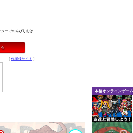
クターでのんびりおは
する
[
作者様サイト
]
本格オンラインゲー