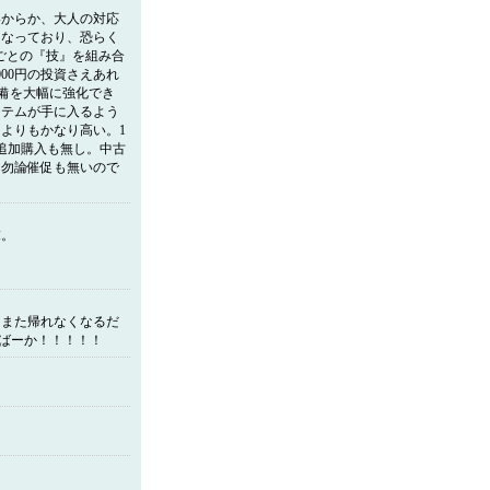
いからか、大人の対応
となっており、恐らく
ごとの『技』を組み合
00円の投資さえあれ
装備を大幅に強化でき
イテムが手に入るよう
よりもかなり高い。1
追加購入も無し。中古
。勿論催促も無いので
末。
！また帰れなくなるだ
 ばーか！！！！！