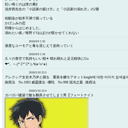
狂い鳴くのは僕の番β
浅井西先生の『小説家の躾け方』と『小説家の溺れ方』の2冊
幼馴染が欲求不満で困っている
かげふみの恋
同棲からはじめました。
溺れたい彼／唯野ドSおばけが寝かせてくれない
2018/6/9 1:35
過度なユーモアと毒を混じえて皮肉っていく
2018/6/9 1:34
久々の青空で気持ちいい朝☀ 晴れ晴れと足元軽快にGo
❤*。⋆⸜(* ॑꒳ ॑* )⸝٩(๑^o^๑)
2018/5/10 23:5
アレクシア女史木乃伊と踊る 重装令嬢モアネットknight에 대한 이미지 검색결과 N
路西法 No.1083 威靈護法 ‧ 哪吒 No.998 混沌之翼 ‧ 路西法
2018/5/10 23:4
ガバガバ建築で敵を翻弄させてしまう男【フォートナイト