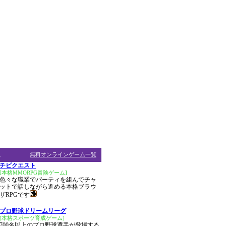
ム
無料オンラインゲーム一覧
チビクエスト
[本格MMORPG冒険ゲーム]
色々な職業でパーティを組んでチャ
ットで話しながら進める本格ブラウ
ザRPGです
プロ野球ドリームリーグ
[本格スポーツ育成ゲーム]
700名以上のプロ野球選手が登場する