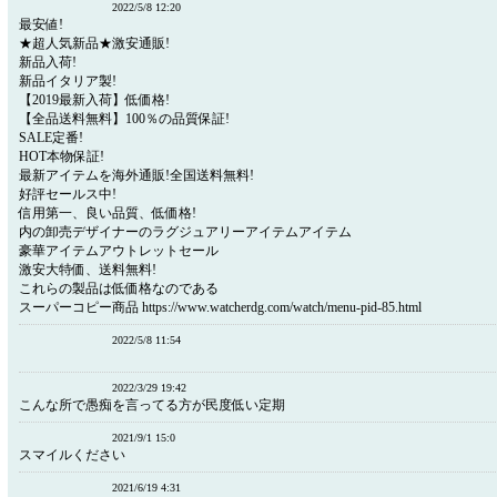
2022/5/8 12:20
最安値!
★超人気新品★激安通販!
新品入荷!
新品イタリア製!
【2019最新入荷】低価格!
【全品送料無料】100％の品質保証!
SALE定番!
HOT本物保証!
最新アイテムを海外通販!全国送料無料!
好評セールス中!
信用第一、良い品質、低価格!
内の卸売デザイナーのラグジュアリーアイテムアイテム
豪華アイテムアウトレットセール
激安大特価、送料無料!
これらの製品は低価格なのである
スーパーコピー商品 https://www.watcherdg.com/watch/menu-pid-85.html
2022/5/8 11:54
2022/3/29 19:42
こんな所で愚痴を言ってる方が民度低い定期
2021/9/1 15:0
スマイルください
2021/6/19 4:31