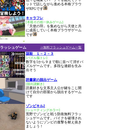
色々な職業でパーティを組んでチャ
ットで話しながら進める本格ブラウ
ザRPGです
キャラフレ
[本格その他一休みゲーム]
「天使の羽」を集めながら天使と共
に成長していく本格ブラウザゲーム
です
ラッシュゲーム
⇒無料フラッシュゲーム一覧
謀殺 １－２－３
[パズル脳トレ]
数字を1から９まで順に並べて消すパ
ズルゲームです。多段な連鎖を生み
出そう
読書家の脱出ゲーム
[脱出謎解き]
読書好きな文系主人公が鍵をこじ開
けて自分の部屋から脱出するゲーム
です
ゾンビキル2
[シューティングホラー]
荒野でゾンビと戦う防衛無料フラッ
シュゲームです。バイクを破壊され
ないようにゾンビの進撃を耐え抜き
ましょう！