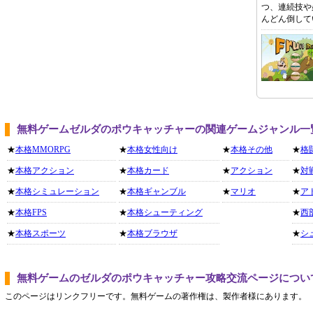
つ、連続技や
んどん倒して
無料ゲームゼルダのポウキャッチャーの関連ゲームジャンル一
★
本格MMORPG
★
本格女性向け
★
本格その他
★
格
★
本格アクション
★
本格カード
★
アクション
★
対
★
本格シミュレーション
★
本格ギャンブル
★
マリオ
★
ア
★
本格FPS
★
本格シューティング
★
西
★
本格スポーツ
★
本格ブラウザ
★
シ
無料ゲームのゼルダのポウキャッチャー攻略交流ページについ
このページはリンクフリーです。無料ゲームの著作権は、製作者様にあります。