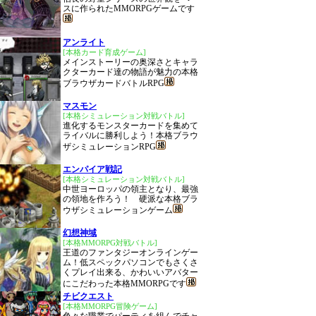
スに作られたMMORPGゲームです
アンライト
[本格カード育成ゲーム]
メインストーリーの奥深さとキャラ
クターカード達の物語が魅力の本格
ブラウザカードバトルRPG
マスモン
[本格シミュレーション対戦バトル]
進化するモンスターカードを集めて
ライバルに勝利しよう！本格ブラウ
ザシミュレーションRPG
エンパイア戦記
[本格シミュレーション対戦バトル]
中世ヨーロッパの領主となり、最強
の領地を作ろう！ 硬派な本格ブラ
ウザシミュレーションゲーム
幻想神域
[本格MMORPG対戦バトル]
王道のファンタジーオンラインゲー
ム！低スペックパソコンでもさくさ
くプレイ出来る、かわいいアバター
にこだわった本格MMORPGです
チビクエスト
[本格MMORPG冒険ゲーム]