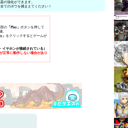
武器の強化ができます。
て全てのポウを捕まえてください！
下部の
「Play」
ボタンを押して
後、
ay」
をクリックするとゲームが
・イヤホンが接続されている）
が正常に動作しない場合があり