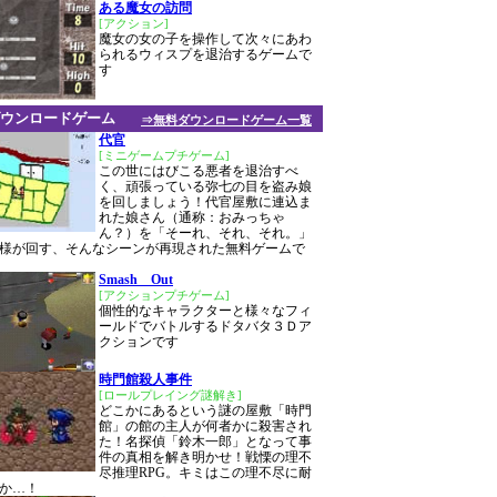
ある魔女の訪問
[アクション]
魔女の女の子を操作して次々にあわ
られるウィスプを退治するゲームで
す
ウンロードゲーム
⇒無料ダウンロードゲーム一覧
代官
[ミニゲームプチゲーム]
この世にはびこる悪者を退治すべ
く、頑張っている弥七の目を盗み娘
を回しましょう！代官屋敷に連込ま
れた娘さん（通称：おみっちゃ
ん？）を「そーれ、それ、それ。」
様が回す、そんなシーンが再現された無料ゲームで
Smash Out
[アクションプチゲーム]
個性的なキャラクターと様々なフィ
ールドでバトルするドタバタ３Ｄア
クションです
時門館殺人事件
[ロールプレイング謎解き]
どこかにあるという謎の屋敷「時門
館」の館の主人が何者かに殺害され
た！名探偵「鈴木一郎」となって事
件の真相を解き明かせ！戦慄の理不
尽推理RPG。キミはこの理不尽に耐
か…！