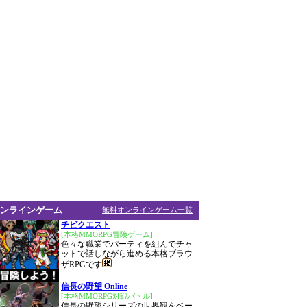
ンラインゲーム
無料オンラインゲーム一覧
チビクエスト
[本格MMORPG冒険ゲーム]
色々な職業でパーティを組んでチャ
ットで話しながら進める本格ブラウ
ザRPGです
信長の野望 Online
[本格MMORPG対戦バトル]
信長の野望シリーズの世界観をベー