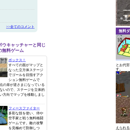
>>全てのコメント
無料ダ
ポウキャッチャーと同じ
の無料ゲーム
ボックス！
すべての面がマップと
とお代官
す。
なった立方体ステージ
でゴールを目指すアク
ション無料ゲームで
点の扉が逆さまになっている
ないので、ステージを立体的
い方向でマップを移動しまし
フィースファイター
多彩な技を使い、侍や
空手家と戦う無料格闘
ゲームです。敵の攻撃
えられる
を見極めて防御しつ