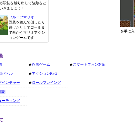
必殺技を繰り出して強敵をど
いきましょう！
フルーツマリオ
野菜を踏んで倒したり
避けたりしてゴールま
を手に入
で向かうマリオアクシ
ョンゲームです
覧
闘
★
忍者ゲーム
★
スマートフォン対応
戦バトル
★
アクションRPG
ドベンチャー
★
ロールプレイング
部劇
ューティング
て