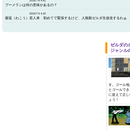
2018/7/4 4:42
ブーメランは何の意味があるの？
2018/7/4 4:42
倭寇（わこう）若人来 初めてで緊張するけど、人狼殺ゼルダ生放送するわぁ
ゼルダの
ジャンル
す。ゴール地
とゴールでき
に捉えて正し
ょう！