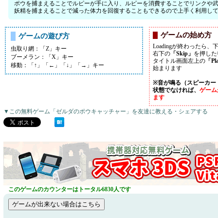
ポウを捕まえることでルピーが手に入り、ルピーを消費することでリンクや
妖精を捕まえることで減った体力を回復することもできるので上手く利用し
ゲームの始め方
ゲームの遊び方
Loadingが終わったら、
虫取り網：「Z」キー
右下の
「Skip」
を押した
ブーメラン：「X」キー
タイトル画面左上の
「Pl
移動：「↑」「←」「↓」「→」キー
始まります
※音が鳴る（スピーカー
状態でなければ、
ゲーム
ます
▼この無料ゲーム「ゼルダのポウキャッチャー」を友達に教える・シェアする
このゲームのカウンターはトータル6830人です