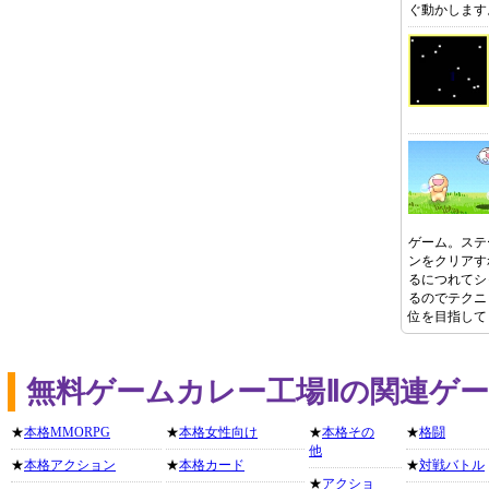
ぐ動かします
ゲーム。ステ
ンをクリアす
るにつれてシ
るのでテクニ
位を目指して
無料ゲームカレー工場Ⅱの関連ゲ
★
本格MMORPG
★
本格女性向け
★
本格その
★
格闘
他
★
本格アクション
★
本格カード
★
対戦バトル
★
アクショ