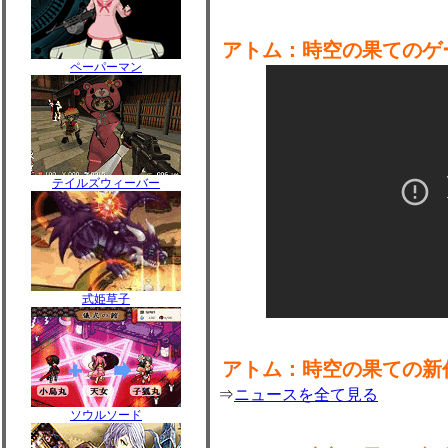
アトム：時空の果てのゲ
ペーパーマン
テイルズウィーバー
式姫草子
アトム：時空の果ての新
⇒
ニュースを全て見る
ソウルソード