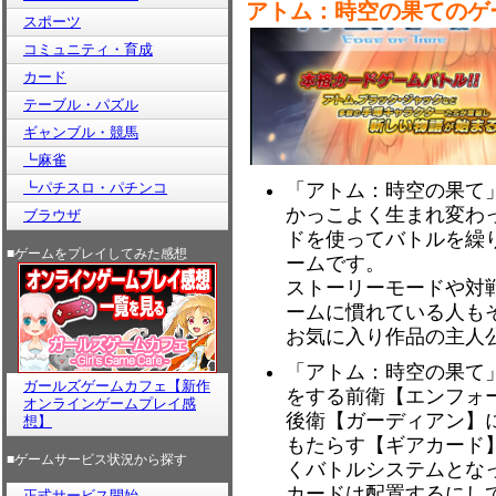
アトム：時空の果てのゲ
スポーツ
コミュニティ・育成
カード
テーブル・パズル
ギャンブル・競馬
┗麻雀
┗パチスロ・パチンコ
「アトム：時空の果て
かっこよく生まれ変わ
ブラウザ
ドを使ってバトルを繰
■ゲームをプレイしてみた感想
ームです。
ストーリーモードや対
ームに慣れている人も
お気に入り作品の主人
「アトム：時空の果て
ガールズゲームカフェ【新作
をする前衛【エンフォ
オンラインゲームプレイ感
後衛【ガーディアン】
想】
もたらす【ギアカード】
■ゲームサービス状況から探す
くバトルシステムとな
カードは配置するにし
正式サービス開始