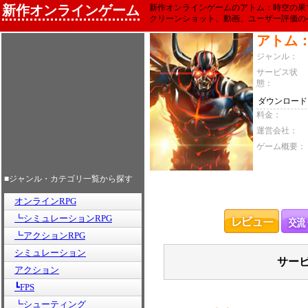
新作オンラインゲーム
新作オンラインゲームのアトム：時空の果
クリーンショット、動画、ユーザー評価の
アトム
ジャンル：
サービス状
態：
ダウンロード
料金：
運営会社：
ゲーム概要：
■ジャンル・カテゴリ一覧から探す
オンラインRPG
┗シミュレーションRPG
┗アクションRPG
シミュレーション
サー
アクション
┗FPS
┗シューティング