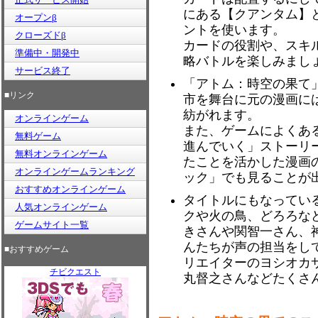
にある【クアンタム】
オープンβ
ントを使います。
クローズドβ
カードの役割や、スキ
準備中・開発中
略バトルを楽しみまし
サービス終了
「アトム：時空の果て
■リンク
市を舞台に元の漫画に
紡がれます。
オンラインゲーム
また、ゲームによくあ
無料ゲーム
進んでいく」ストーリ
無料オンラインゲーム
たことを活かした漫画
オンラインゲームランキング
ック」でも見ることが
おすすめオンラインゲーム
タイトルにもなってい
人気オンラインゲーム
クや火の鳥、どろろな
ゲームサイト一覧
きさんや関智一さん、
んたちが声の担当をし
■おすすめゲーム
リエイターのヨシオカ
チビクエスト
丸督之さんなどたくさ