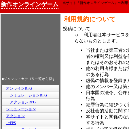
当サイト「新作オンラインゲーム」の利用
新作オンラインゲーム
利用規約について
投稿について
ａ．利用者は本サービス
らないものとします。
当社または第三者の
者の権利又は利益を
またはそのおそれの
他の利用者様または
のある行為
■ジャンル・カテゴリ一覧から探す
虚偽の情報を登録ま
他のメンバー又は第
オンラインRPG
日本国の法令、公序
┗シミュレーションRPG
行為
┗アクションRPG
犯罪行為に結びつく
シミュレーション
反社会的活動に関す
アクション
本サイトと関係のな
する行為
┗FPS
ポルノ小説や性的交