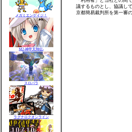
「利用者」と当社との間
議するものとし、協議し
京都簡易裁判所を第一審
メガミエンゲイジ！
M2-神甲天翔伝-
スロパラ
ラグナロクオンライン