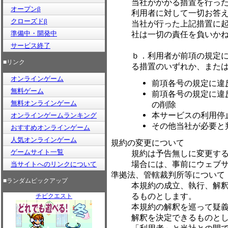
当社がかかる措置を行っ
オープンβ
利用者に対して一切お答
クローズドβ
当社が行った上記措置に
準備中・開発中
社は一切の責任を負いか
サービス終了
ｂ．利用者が前項の規定
■リンク
る措置のいずれか、また
オンラインゲーム
前項各号の規定に違
無料ゲーム
前項各号の規定に違
無料オンラインゲーム
の削除
本サービスの利用停
オンラインゲームランキング
その他当社が必要と
おすすめオンラインゲーム
人気オンラインゲーム
規約の変更について
ゲームサイト一覧
規約は予告無しに変更す
場合には、事前にウェブ
当サイトへのリンクについて
準拠法、管轄裁判所等について
■ランダムピックアップ
本規約の成立、執行、解
るものとします。
チビクエスト
本規約の解釈を巡って疑
解釈を決定できるものと