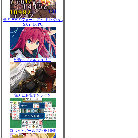
蒼の彼方のフォーリズム -ETERNAL
SKY- for PC
戦場のヴァルキュリア
雀ナビ麻雀オンライン
ロボットガールズZ ONLINE