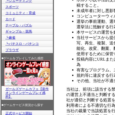
┗シューティング
稿すること。
スポーツ
未成年者に対し悪影
コミュニティ・育成
コンピューターウィ
カード
選挙の事前運動、選
テーブル・パズル
選挙法に抵触する行
ギャンブル・競馬
本サービスの運営を
当社サービスから提
┗麻雀
写、再生、複製、送
┗パチスロ・パチンコ
能化、改変、翻案、
ブラウザ
使用するために保管
■ゲームをプレイしてみた感想
投稿内容にURLま
為
有害なプログラム、
規約等に違反する行
その他、当社が不適
当社は、前項に該当する
ガールズゲームカフェ【新作
オンラインゲームプレイ感
の運営上不適当と判断す
想】
社が適切と判断する処置
利用者による不適切な行
■ゲームサービス状況から探す
当社の裁量で当該処置を
正式サービス開始