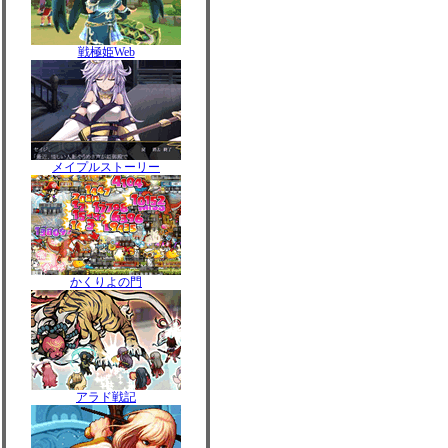
戦極姫Web
メイプルストーリー
かくりよの門
アラド戦記