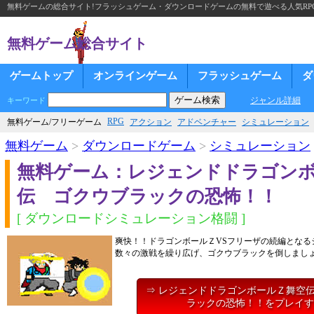
無料ゲームの総合サイト!フラッシュゲーム・ダウンロードゲームの無料で遊べる人気RP
無料ゲーム総合サイト
ゲームトップ
オンラインゲーム
フラッシュゲーム
ダ
ジャンル詳細
キーワード
RPG
無料ゲーム/フリーゲーム
アクション
アドベンチャー
シミュレーション
無料ゲーム
>
ダウンロードゲーム
>
シミュレーション
無料ゲーム：レジェンドドラゴン
伝 ゴクウブラックの恐怖！！
[ ダウンロードシミュレーション格闘 ]
爽快！！ドラゴンボールＺVSフリーザの続編となる
数々の激戦を繰り広げ、ゴクウブラックを倒しまし
⇒ レジェンドドラゴンボールＺ舞空
ラックの恐怖！！をプレイす