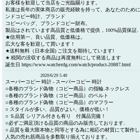
お客様を歓迎して当店をご光臨賜ります。
私達は長年の実体商店の販売経験を持って、あなたのため
ンドコピー時計、ブランド
コピーバッグ、ブランドコピー財布。
製品はされています高品質と低価格で提供，100%品質保証.
★信用第一、良い品質、低価格は。
広大な客を歓迎して買います！
★送料無料（日本全国) ご注文を期待しています!
★ 税関の没収する商品は再度無料にして発送します
誕生日 https://www.watcherdg.com/watch/product-20887.html
2020/6/29 5:40
スーパーコピー 時計 - スーパーコピー 時計
○各種のブランド偽物（コピー商品）の指輪.ネックレス
○各種のブランド偽物（コピー商品）のベルト
○各種のブランド偽物（コピー商品）のマフラー
○ スタイルが多い、品質がよい、価格が低い！
○ Ｓ品質 シリアル付きも有り 付属品完備！
○必ずご満足頂ける品質の商品のみ販売しております.
○ 品質を最大限本物と同等とする為に相応の材質にて製作し
人気の売れ筋商品を多数取り揃えております。