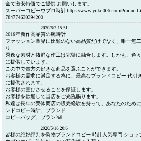
全て激安特価でご提供.お願いします。
スーパーコピーウブロ時計 https://www.yuku006.com/ProductList1
784774630394200
2020/6/2 15:51
2019年新作高品質の腕時計
ファッション業界に比類のない高品質だけでなく、唯一無
り
秀逸な素材と抜群な作工は完璧に融合します。しかも、色
に提供しています。
この中で貴方の好きな商品を選ぶことができます。
お客様の需求に満足する為に、最高なブランドコピー 代引
に提供されます。
お客様の喜びさせることを保証します。
お客様を歓迎して当店をご光臨賜ります。
私達は長年の実体商店の販売経験を持って、あなたのため
ンドコピー時計、ブランド
コピーバッグ、ブラン%8
2020/5/16 20:6
皆様の絶好評判を偽物ブランドコピー 時計人気専門 ショッ