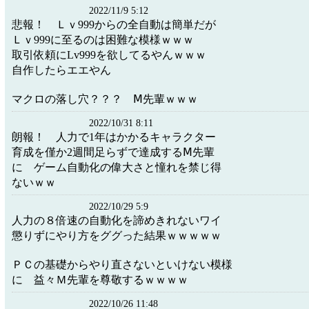
2022/11/9 5:12
悲報！ Ｌｖ999からの全自動は簡単だが
Ｌｖ999に至るのは困難な模様ｗｗｗ
取引依頼にLv999を欲してるやんｗｗｗ
自作したらエエやん
マクロの落し穴？？？ Ⅿ先輩ｗｗｗ
2022/10/31 8:11
朗報！ 人力で1年はかかるキャラクター
育成を僅か2週間足らずで達成するⅯ先輩
に ゲーム自動化の偉大さと憧れを禁じ得
ないｗｗ
2022/10/29 5:9
人力の８倍速の自動化を諦めきれないワイ
懲りずにやり方をググった結果ｗｗｗｗｗ
ＰＣの基礎からやり直さないといけない模様
に 益々Ｍ先輩を尊敬するｗｗｗｗ
2022/10/26 11:48