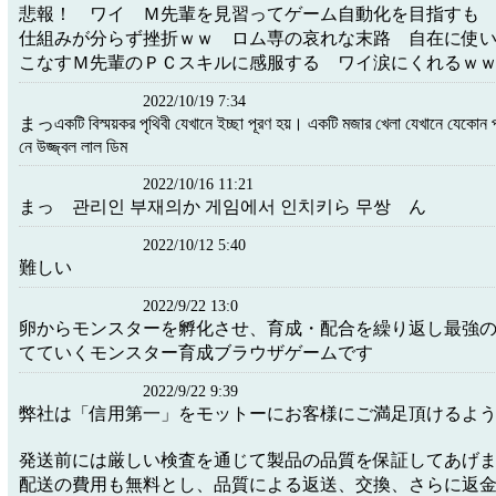
悲報！ ワイ Ｍ先輩を見習ってゲーム自動化を目指す
仕組みが分らず挫折ｗｗ ロム専の哀れな末路 自在に使
こなすＭ先輩のＰＣスキルに感服する ワイ涙にくれるｗ
2022/10/19 7:34
まっএকটি বিস্ময়কর পৃথিবী যেখানে ইচ্ছা পূরণ হয়। একটি মজার খেলা যেখানে যেকোন
নে উজ্জ্বল লাল ডিম
2022/10/16 11:21
まっ 관리인 부재의か 게임에서 인치키ら 무쌍 ん
2022/10/12 5:40
難しい
2022/9/22 13:0
卵からモンスターを孵化させ、育成・配合を繰り返し最強
てていくモンスター育成ブラウザゲームです
2022/9/22 9:39
弊社は「信用第一」をモットーにお客様にご満足頂けるよ
発送前には厳しい検査を通じて製品の品質を保証してあげ
配送の費用も無料とし、品質による返送、交換、さらに返金