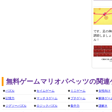
です。足の伸
調節しましょ
ル！
無料ゲームマリオパペッツの関連
★
パズル
★
セイムゲーム
★
ミニゲーム
★
女性向け
★
記憶力
★
マッチ３ゲーム
★
プチゲーム
★
解体ゲー
★
ジグソーパズル
★
ロジックパズル
★
集中力
★
謎解き