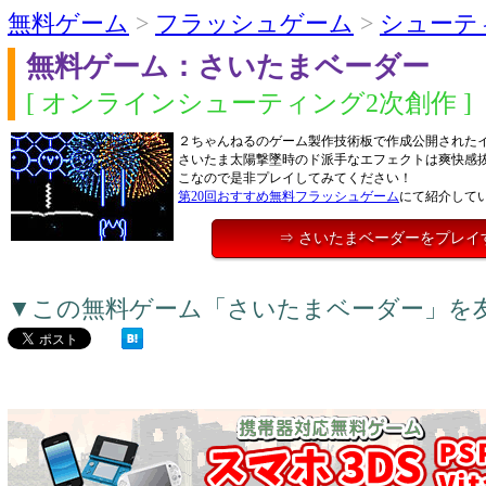
無料ゲーム
>
フラッシュゲーム
>
シューテ
無料ゲーム：さいたまベーダー
[ オンラインシューティング2次創作 ]
２ちゃんねるのゲーム製作技術板で作成公開された
さいたま太陽撃墜時のド派手なエフェクトは爽快感
こなので是非プレイしてみてください！
第20回おすすめ無料フラッシュゲーム
にて紹介して
⇒ さいたまベーダーをプレイ
▼この無料ゲーム「さいたまベーダー」を