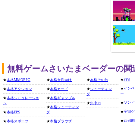
無料ゲームさいたまベーダーの関
★
FPS
★
本格MMORPG
★
本格女性向け
★
本格その他
★
インベ
★
本格アクション
★
本格カード
★
シューティン
ー
グ
★
本格シミュレーショ
★
本格ギャンブル
★
ゾンビ
ン
★
集中力
★
本格シューティン
★
宇宙ゲ
★
本格FPS
グ
★
西部劇
★
本格スポーツ
★
本格ブラウザ