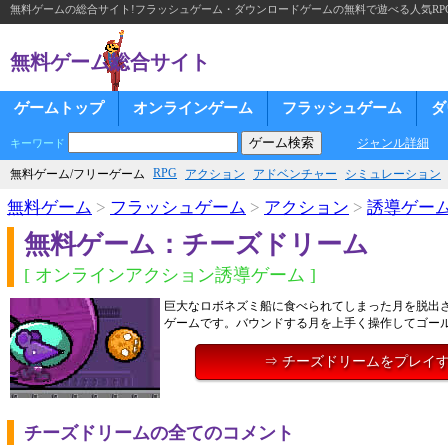
無料ゲームの総合サイト!フラッシュゲーム・ダウンロードゲームの無料で遊べる人気RP
無料ゲーム総合サイト
ゲームトップ
オンラインゲーム
フラッシュゲーム
ダ
ジャンル詳細
キーワード
RPG
無料ゲーム/フリーゲーム
アクション
アドベンチャー
シミュレーション
無料ゲーム
>
フラッシュゲーム
>
アクション
>
誘導ゲー
無料ゲーム：チーズドリーム
[ オンラインアクション誘導ゲーム ]
巨大なロボネズミ船に食べられてしまった月を脱出
ゲームです。バウンドする月を上手く操作してゴー
⇒ チーズドリームをプレイ
チーズドリームの全てのコメント