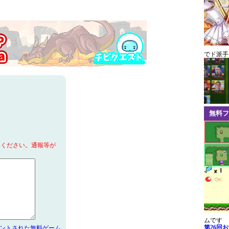
でド派手
無料フ
てください。通報等が
ムです
第26回
メントされた無料ゲーム