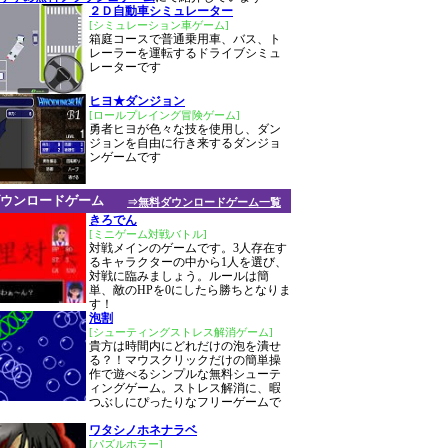
２Ｄ自動車シミュレーター
[シミュレーション車ゲーム]
箱庭コースで普通乗用車、バス、ト
レーラーを運転するドライブシミュ
レーターです
ヒヨ★ダンジョン
[ロールプレイング冒険ゲーム]
勇者ヒヨが色々な技を使用し、ダン
ジョンを自由に行き来するダンジョ
ンゲームです
ウンロードゲーム
⇒無料ダウンロードゲーム一覧
きろでん
[ミニゲーム対戦バトル]
対戦メインのゲームです。3人存在す
るキャラクターの中から1人を選び、
対戦に臨みましょう。ルールは簡
単、敵のHPを0にしたら勝ちとなりま
す！
泡割
[シューティングストレス解消ゲーム]
貴方は時間内にどれだけの泡を潰せ
る？！マウスクリックだけの簡単操
作で遊べるシンプルな無料シューテ
ィングゲーム。ストレス解消に、暇
つぶしにぴったりなフリーゲームで
ワタシノホネナラベ
[パズルホラー]