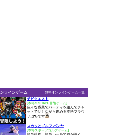
ンラインゲーム
無料オンラインゲーム一覧
チビクエスト
[本格MMORPG冒険ゲーム]
色々な職業でパーティを組んでチャ
ットで話しながら進める本格ブラウ
ザRPGです
スカッとゴルフ パンヤ
[本格スポーツゴルフゲーム]
簡単操作、簡単ルールで奥が深く、