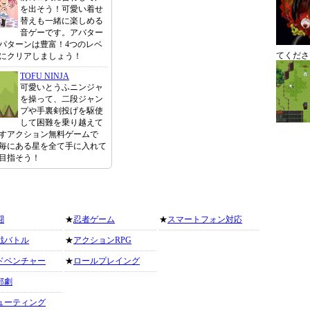
を出そう！可愛い着せ
替えも一緒に楽しめる
音ゲーです。アバター
パターンは豊富！4つのレベ
てくださ
にクリアしましょう！
TOFU NINJA
可愛いとうふニンジャ
を操って、二段ジャン
プや手裏剣投げを駆使
して困難を乗り越えて
すアクション無料ゲームで
毎にある星を全て手に入れて
目指そう！
闘
★
忍者ゲーム
★
スマートフォン対応
戦バトル
★
アクションRPG
ドベンチャー
★
ロールプレイング
部劇
ューティング