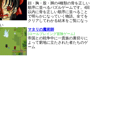
顔・胸・股・脚の4種類の骨を正しい
順序に並べるパズルゲームです。4回
以内に骨を正しい順序に並べること
で明らかになっていく物語。全てを
クリアしてわかる結末をご覧になっ
い
マタリの魔術師
[ロールプレイング冒険ゲーム]
帝国との戦争中に一貴族の裏切りに
よって窮地に立たされた者たちのゲ
ーム