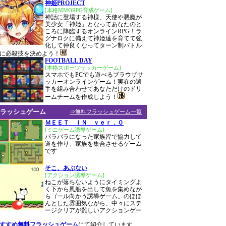
神姫PROJECT
[本格MMORPG育成ゲーム]
神話に登場する神様、天使や悪魔が
美少女「神姫」となってあなたのと
ころに降臨するオンラインRPG！ラ
グナロクに備えて神姫達を育てて強
化して仲良くなってターン制バトル
に必殺技を決めよう！
FOOTBALL DAY
[本格スポーツサッカーゲーム]
スマホでもPCでも遊べるブラウザサ
ッカーオンラインゲーム！実在の選
手を組み合わせてあなただけのドリ
ームチームを作成しよう！
ラッシュゲーム
⇒無料フラッシュゲーム一覧
ＭＥＥＴ ＩＮ ｖｅｒ．０
[ミニゲーム誘導ゲーム]
バラバラになった家族皆で協力して
道を作り、家族を集合させるゲーム
です
そこ、あぶない
[アクション誘導ゲーム]
ねこが落ちないようにタイミングよ
く下から風船を出して魚を集めなが
らゴール向かう誘導ゲーム。のほほ
んとした雰囲気ながら、中々にステ
ージクリアが難しいアクションゲー
おすすめ無料フラッシュゲーム
にて紹介しています