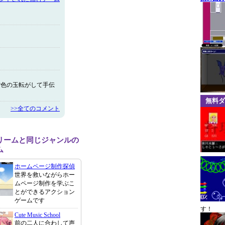
紫色の玉転がして手伝
無料ダ
>>全てのコメント
リームと同じジャンルの
ム
ホームページ制作探偵
世界を救いながらホー
ムページ制作を学ぶこ
とができるアクション
ゲームです
す！
Cute Music School
前の二人に合わして声