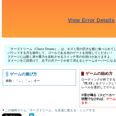
「チーズドリーム（Cheese Dreams）」は、ネズミ型の巨大な船に食べら
バウンドする月を操作して、ゴールである光のゲートを目指してください！
ステージには動く床や重力を反転させるスイッチ等の仕掛けがありますよ。
ダメージを三回受けて、左下の月マークが全て消えるとゲームオーバーにな
ゲームの始め方
ゲームの遊び方
ローディングが終了する
移動：「←」「→」キー
「PLAY」
をクリックし
レベルを選択してゲーム
※音が鳴る（スピーカー
状態でなければ、
ゲーム
ます
▼この無料ゲーム「チーズドリーム」を友達に教える・シェアする