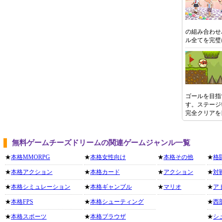
の組み合わせ
ル全てを完璧
ゴールを目指
す。ステージ
完全クリアを
無料ゲームチーズドリームの関連ゲームジャンル一覧
★
本格MMORPG
★
本格女性向け
★
本格その他
★
格
★
本格アクション
★
本格カード
★
アクション
★
対
★
本格シミュレーション
★
本格ギャンブル
★
マリオ
★
ア
★
本格FPS
★
本格シューティング
★
西
★
本格スポーツ
★
本格ブラウザ
★
シ