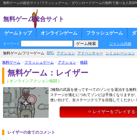
無料ゲームの総合サイト!フラッシュゲーム・ダウンロードゲームの無料で遊べる人気RP
無料ゲーム総合サイト
ゲームトップ
オンラインゲーム
フラッシュゲーム
ダ
ジャンル詳細
キーワード
RPG
無料ゲーム/フリーゲーム
アクション
アドベンチャー
シミュレーション
無料ゲーム
>
フラッシュゲーム
>
アクション
>
格闘
無料ゲーム：レイザー
[ オンラインアクション格闘 ]
2種類の武器を使ってすべてのゾンビを退治する無料
ステージが進むにつれてゾンビは手強くなりますが
使い分けて、全ステージクリアを目指してください
⇒ レイザーをプレイする
レイザーの全てのコメント