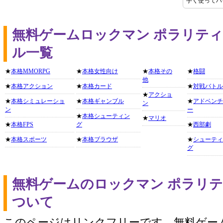
手く使ってハ
無料ゲームロックマン ポラリテ
ル一覧
★
本格MMORPG
★
本格女性向け
★
本格その
★
格闘
他
★
本格アクション
★
本格カード
★
対戦バトル
★
アクショ
★
本格シミュレーショ
★
本格ギャンブル
★
アドベンチ
ン
ン
ー
★
本格シューティン
★
マリオ
★
本格FPS
グ
★
西部劇
★
本格スポーツ
★
本格ブラウザ
★
シューティ
グ
無料ゲームのロックマン ポラリ
ついて
このページはリンクフリーです。無料ゲー