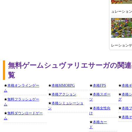
ュレーショ
レーション
無料ゲームシュヴァリエサーガの関連
覧
★
本格オンラインゲー
★
本格MMORPG
★
本格FPS
★
本格
ム
★
本格アクション
★
本格スポー
★
本格
★
無料フラッシュゲー
ツ
グ
★
本格シミュレーショ
ム
ン
★
本格女性向
★
本格
★
無料ダウンロードゲー
け
★
本格
ム
★
本格カー
ド