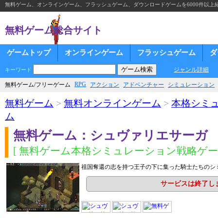
無料ゲーム、オンラインゲーム、フラッシュゲーム、ダウンロードゲームを6000件以上
無料ゲーム総合サイト
ゲームトップ
オンラインゲーム
フラッシュゲーム
ダ
ジャンル詳細
キーワード
RPG
無料ゲーム/フリーゲーム
アクション
アドベンチャー
シミュレーション
無料ゲーム
>
無料オンラインゲーム
>
本格シミ
ム
無料ゲーム：シュヴァリエサーガ
[ 無料ゲーム本格シミュレーション戦略ゲーム
祖国奪還の志を持つ王子の下に集った騎士たちのシミ
サービスは終了し