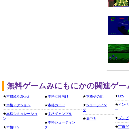
無料ゲームみにもにかの関連ゲー
★
FPS
★
本格MMORPG
★
本格女性向け
★
本格その他
★
インベ
★
本格アクション
★
本格カード
★
シューティン
ー
グ
★
本格シミュレーショ
★
本格ギャンブル
★
ゾンビ
ン
★
集中力
★
本格シューティン
★
宇宙ゲ
★
本格FPS
グ