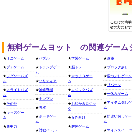
るだけの簡単
者の方におす
無料ゲームヨット の関連ゲーム
★
ミニゲーム
★
パズル
★
学習ゲーム
★
迷路
★
プチゲーム
★
トランプゲー
★
脳トレ
★
ブロック崩し
ム
★
ジグソーパズ
★
マッチ３ゲー
★
暇つぶしゲーム
ル
★
ソリティア
ム
★
リバーシ
★
スライドパズ
★
神経衰弱
★
ロジックパズ
★
一休みゲーム
ル
ル
★
ナンプレ
★
アイテム探しゲ
★
その他
★
お絵かきロジッ
★
将棋
ム
ク
★
キッズゲー
★
ボードゲー
★
間違い探しゲー
ム
★
女性向け
ム
ム
★
集中力
★
解体ゲーム
★
対戦バトル
★
マインスイーパ