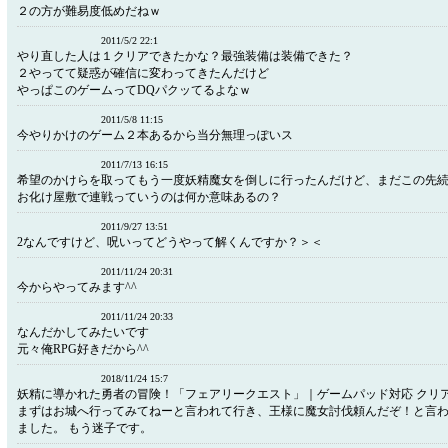
２の方が難易度低めだねｗ
2011/5/2 22:1
やり直した人は１クリアできたかな？最強装備は装備できた？
２やってて疑惑が確信に変わってきたんだけど
やっぱこのゲームってDQパクッてるよなｗ
2011/5/8 11:15
今やりかけのゲーム２本あるから当分無理っぽいス
2011/7/13 16:15
希望のかけらを取ってもう一度妖精魔女を倒しに行ったんだけど、まだこの先
お化け屋敷で連戦っていうのは何か意味あるの？
2011/9/27 13:51
2なんですけど、呪いってどうやって解くんですか？＞＜
2011/11/24 20:31
今からやってみます^^
2011/11/24 20:33
なんだかしてみたいです
元々俺RPG好きだから^^
2018/11/24 15:7
妖精に導かれた勇者の冒険！「フェアリークエスト」｜ゲームパッド対応 クリア時間
まずはお城へ行ってみてねーと言われて行き、王様に魔女討伐頼んだぞ！と言
ました。 もう迷子です。