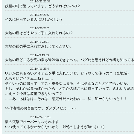
2011/3/22 20:38
妖精の村で迷っています。どうすればいいの？
2011/3/29 20:6
イスに座っている人に話しかけよう
2011/3/29 20:7
大地の鎧はどうやって手に入れられるの？
2011/4/1 23:21
大地の鎧の手に入れ方おしえてください。
2011/4/9 19:53
大地の鎧どころか兜の盾も皆装備できまへん。バグだと思うけど作者も知って
2011/4/11 23:4
Q:いかにももろいアイテムを手に入れたけど、どうやって使うの？（全地域）
A:もろいアイテム…ねぇ……。
そういうのに限って、すごく重要な…まあ、今はそんなことどうでもいいか。
もし、それが武具っぽかったら、どこかのほこらに持っていって、きれいな武
…えっ？今度は装備できないって？
……あ、あははは…それは、想定外だったわね…。私、知ーらないっと！！
>>作者様のお言葉です。ダメダメだよー＞＜
2011/4/24 15:23
敵の突撃でオーバーキルされます
いつ使ってくるかわからないから 対処のしようが無い(＞＜)