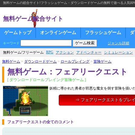
無料ゲームの総合サイト!フラッシュゲーム・ダウンロードゲームの無料で遊べる人気RP
無料ゲーム総合サイト
ゲームトップ
オンラインゲーム
フラッシュゲーム
ダ
ジャンル詳細
キーワード
RPG
無料ゲーム/フリーゲーム
アクション
アドベンチャー
シミュレーション
無料ゲーム
>
ダウンロードゲーム
>
ロールプレイング
>
冒険ゲーム
無料ゲーム：フェアリークエスト
[ ダウンロードロールプレイング冒険ゲーム ]
妖精に導かれた勇者が邪悪な魔女を倒す冒険を描いた
⇒ フェアリークエストをプレ
フェアリークエストの全てのコメント