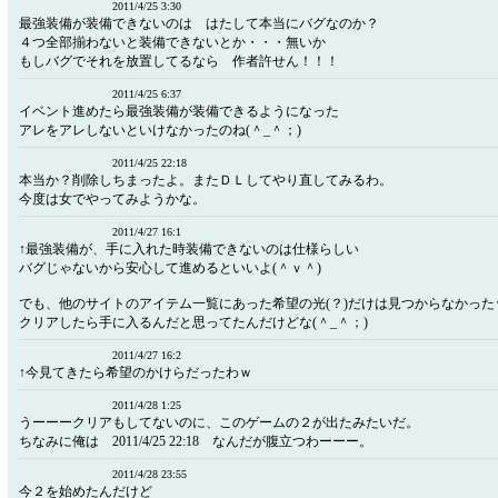
2011/4/25 3:30
最強装備が装備できないのは はたして本当にバグなのか？
４つ全部揃わないと装備できないとか・・・無いか
もしバグでそれを放置してるなら 作者許せん！！！
2011/4/25 6:37
イベント進めたら最強装備が装備できるようになった
アレをアレしないといけなかったのね(＾_＾；)
2011/4/25 22:18
本当か？削除しちまったよ。またＤＬしてやり直してみるわ。
今度は女でやってみようかな。
2011/4/27 16:1
↑最強装備が、手に入れた時装備できないのは仕様らしい
バグじゃないから安心して進めるといいよ(＾ｖ＾)
でも、他のサイトのアイテム一覧にあった希望の光(？)だけは見つからなかった
クリアしたら手に入るんだと思ってたんだけどな(＾_＾；)
2011/4/27 16:2
↑今見てきたら希望のかけらだったわｗ
2011/4/28 1:25
うーーークリアもしてないのに、このゲームの２が出たみたいだ。
ちなみに俺は 2011/4/25 22:18 なんだが腹立つわーーー。
2011/4/28 23:55
今２を始めたんだけど