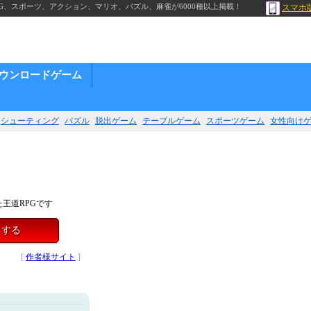
G、スポーツ、アクション、マリオ、パズル、麻雀が6000種以上掲載！
スマホ
ウンロードゲーム
シューティング
パズル
脱出ゲーム
テーブルゲーム
スポーツゲーム
女性向け
王道RPGです
イする
[
作者様サイト
]