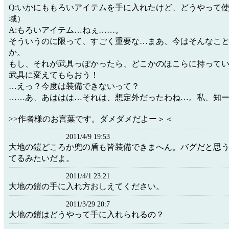
Q:いかにももろいアイテムを手に入れたけど、どうやって
域）
A:もろいアイテム…ねぇ……。
そういうのに限って、すごく重要な…まあ、今はそんなこ
か。
もし、それが武具っぽかったら、どこかのほこらに持って
武具に変えてもらおう！
…えっ？今度は装備できないって？
……あ、あははは…それは、想定外だったわね…。私、知
>>作者様のお言葉です。ダメダメだよー＞＜
2011/4/9 19:53
大地の鎧どころか兜の盾も皆装備できまへん。バグだと思
てるみたいだよ。
2011/4/1 23:21
大地の鎧の手に入れ方おしえてください。
2011/3/29 20:7
大地の鎧はどうやって手に入れられるの？