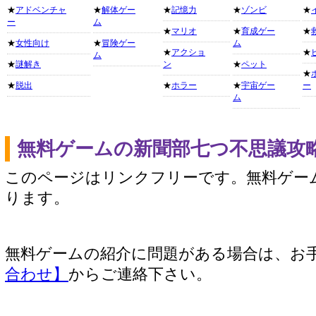
★
アドベンチャ
★
解体ゲー
★
記憶力
★
ゾンビ
★
ー
ム
★
マリオ
★
育成ゲー
★
★
女性向け
★
冒険ゲー
ム
★
アクショ
★
ム
★
謎解き
ン
★
ペット
★
★
脱出
★
ホラー
★
宇宙ゲー
ー
ム
無料ゲームの新聞部七つ不思議攻
このページはリンクフリーです。無料ゲー
ります。
無料ゲームの紹介に問題がある場合は、お
合わせ】
からご連絡下さい。