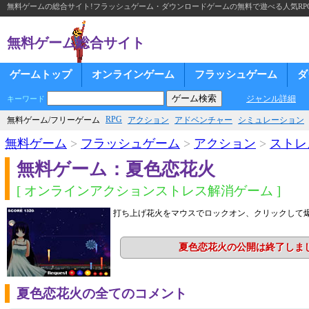
無料ゲームの総合サイト!フラッシュゲーム・ダウンロードゲームの無料で遊べる人気RP
無料ゲーム総合サイト
ゲームトップ
オンラインゲーム
フラッシュゲーム
ダ
ジャンル詳細
キーワード
RPG
無料ゲーム/フリーゲーム
アクション
アドベンチャー
シミュレーション
無料ゲーム
>
フラッシュゲーム
>
アクション
>
ストレ
無料ゲーム：夏色恋花火
[ オンラインアクションストレス解消ゲーム ]
打ち上げ花火をマウスでロックオン、クリックして
夏色恋花火の公開は終了しま
夏色恋花火の全てのコメント