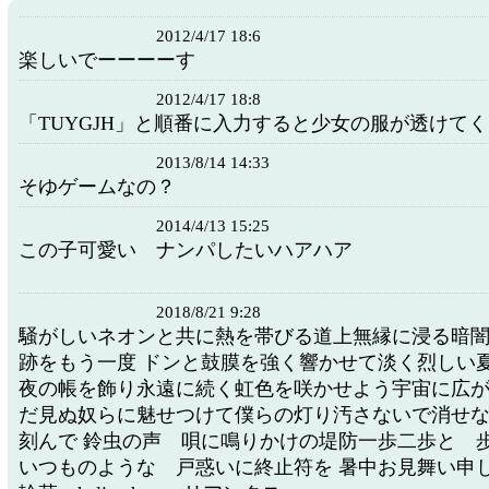
2012/4/17 18:6
楽しいでーーーーす
2012/4/17 18:8
「TUYGJH」と順番に入力すると少女の服が透けて
2013/8/14 14:33
そゆゲームなの？
2014/4/13 15:25
この子可愛い ナンパしたいハアハア
2018/8/21 9:28
騒がしいネオンと共に熱を帯びる道上無縁に浸る暗
跡をもう一度 ドンと鼓膜を強く響かせて淡く烈しい夏
夜の帳を飾り永遠に続く虹色を咲かせよう宇宙に広
だ見ぬ奴らに魅せつけて僕らの灯り汚さないで消せ
刻んで 鈴虫の声 唄に鳴りかけの堤防一歩二歩と 
いつものような 戸惑いに終止符を 暑中お見舞い申