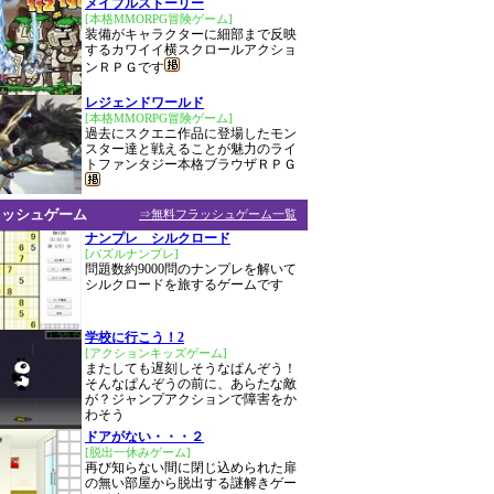
メイプルストーリー
[本格MMORPG冒険ゲーム]
装備がキャラクターに細部まで反映
するカワイイ横スクロールアクショ
ンＲＰＧです
レジェンドワールド
[本格MMORPG冒険ゲーム]
過去にスクエニ作品に登場したモン
スター達と戦えることが魅力のライ
トファンタジー本格ブラウザＲＰＧ
ラッシュゲーム
⇒無料フラッシュゲーム一覧
ナンプレ シルクロード
[パズルナンプレ]
問題数約9000問のナンプレを解いて
シルクロードを旅するゲームです
学校に行こう！2
[アクションキッズゲーム]
またしても遅刻しそうなぱんぞう！
そんなぱんぞうの前に、あらたな敵
が？ジャンプアクションで障害をか
わそう
ドアがない・・・２
[脱出一休みゲーム]
再び知らない間に閉じ込められた扉
の無い部屋から脱出する謎解きゲー