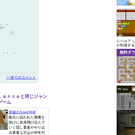
 _ _
 /
_/
レベルアッ
が到達する
無料ダ
…∵．．．・・ ・
>>全てのコメント
Ｌａｎｃｅと同じジャン
ゲーム
前線のAngerWolf
敵兵に囚われた捕虜を
助けに単身飛び込んで
いく隠し要素ややり込
み要素も沢山の90年代