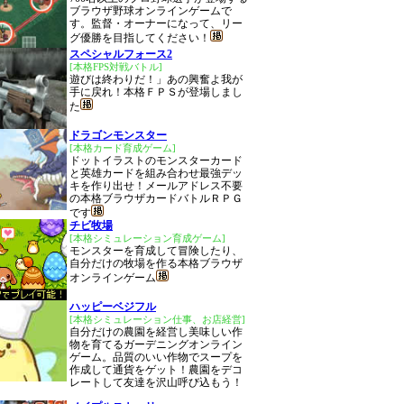
ブラウザ野球オンラインゲームで
す。監督・オーナーになって、リー
グ優勝を目指してください！
スペシャルフォース2
[本格FPS対戦バトル]
遊びは終わりだ！」あの興奮よ我が
手に戻れ！本格ＦＰＳが登場しまし
た
ドラゴンモンスター
[本格カード育成ゲーム]
ドットイラストのモンスターカード
と英雄カードを組み合わせ最強デッ
キを作り出せ！メールアドレス不要
の本格ブラウザカードバトルＲＰＧ
です
チビ牧場
[本格シミュレーション育成ゲーム]
モンスターを育成して冒険したり、
自分だけの牧場を作る本格ブラウザ
オンラインゲーム
ハッピーベジフル
[本格シミュレーション仕事、お店経営]
自分だけの農園を経営し美味しい作
物を育てるガーデニングオンライン
ゲーム。品質のいい作物でスープを
作成して通貨をゲット！農園をデコ
レートして友達を沢山呼び込もう！