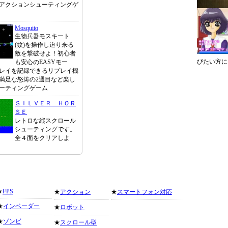
アクションシューティングゲ
Mosquito
生物兵器モスキート
(蚊)を操作し迫り来る
敵を撃破せよ！初心者
びたい方に
も安心のEASYモー
レイを記録できるリプレイ機
満足な怒涛の2週目など楽し
ーティングゲーム
ＳＩＬＶＥＲ ＨＯＲ
ＳＥ
レトロな縦スクロール
シューティングです。
全４面をクリアしよ
★
FPS
★
アクション
★
スマートフォン対応
★
インベーダー
★
ロボット
★
ゾンビ
★
スクロール型