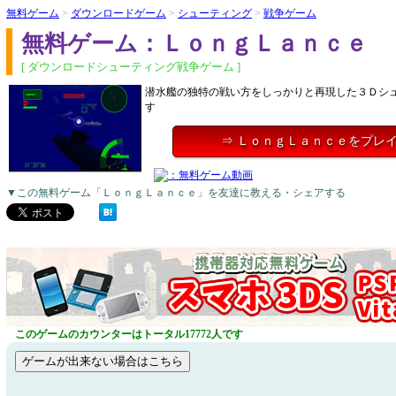
無料ゲーム
>
ダウンロードゲーム
>
シューティング
>
戦争ゲーム
無料ゲーム：ＬｏｎｇＬａｎｃｅ
[ ダウンロードシューティング戦争ゲーム ]
潜水艦の独特の戦い方をしっかりと再現した３Ｄシ
す
⇒ ＬｏｎｇＬａｎｃｅをプレ
▼この無料ゲーム「ＬｏｎｇＬａｎｃｅ」を友達に教える・シェアする
このゲームのカウンターはトータル17772人です