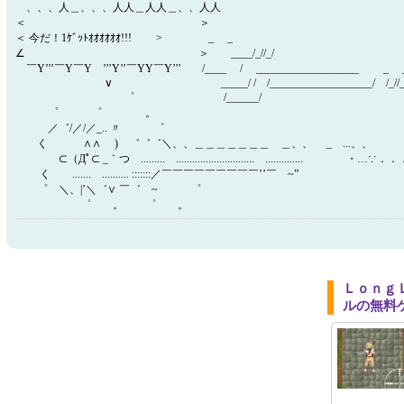
、、、人＿、、、人人＿人人＿、、人人
＜ ＞
＜ 今だ！1ｹﾞｯﾄｵｵｵｵｵｵ!!! > _ _
∠ ＞ ____/_//_/
￣Y’’’￣Y￣Y ’’’Y’’￣YY￣Y’’’ /____ / ___________________ _
∨ _____/ / /___________________/ /_//_//
゜ /______/ /
゜ ゜ 。
／゛/／/／_.. 〃 ゜
く ∧∧ ) ゛゛゛＼、、＿＿＿＿＿＿＿ ＿、、 _ ...、、
ゝ⊂（Дﾟ⊂ _｀つ ......... ............................. .............. ・
く ....... .......... :::::::／￣￣￣￣￣￣￣￣￣’’￣ ~”
゜ ＼、|’＼゛∨ ￣゛ ~ ゜
゜ 。 ゜ 。
Ｌｏｎｇ
ルの無料