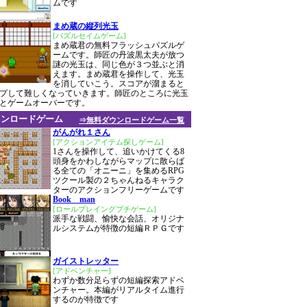
ムです
まめ蔵の縦列光玉
[パズルセイムゲーム]
まめ蔵君の無料フラッシュパズルゲ
ームです。師匠の丹波黒太夫が放つ
謎の光玉は、同じ色が３つ並ぶと消
えます。まめ蔵君を操作して、光玉
を消していこう。スコアが溜まると
プして難しくなっていきます。師匠のところに光玉
とゲームオーバーです。
ウンロードゲーム
⇒無料ダウンロードゲーム一覧
がんがれ１さん
[アクションアイテム探しゲーム]
1さんを操作して、追いかけてくる8
頭身をかわしながらマップに散らば
る全ての「オニーニ」を集めるRPG
ツクール製の２ちゃんねるキャラク
ターのアクションフリーゲームです
Book man
[ロールプレイングプチゲーム]
派手な戦闘、愉快な会話、オリジナ
ルシステムが特徴の短編ＲＰＧです
ガイストレッター
[アドベンチャー]
わずか数分足らずの短編探索アドベ
ンチャー。本編がリアルタイム進行
するのが特徴です