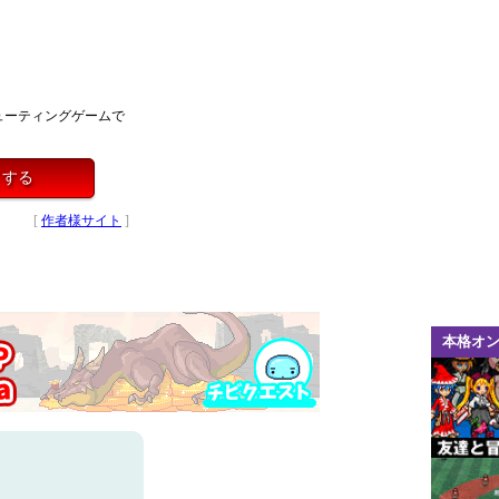
ューティングゲームで
イする
[
作者様サイト
]
本格オ