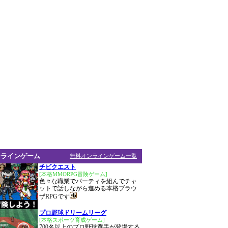
ンラインゲーム
無料オンラインゲーム一覧
チビクエスト
[本格MMORPG冒険ゲーム]
色々な職業でパーティを組んでチャ
ットで話しながら進める本格ブラウ
ザRPGです
プロ野球ドリームリーグ
[本格スポーツ育成ゲーム]
700名以上のプロ野球選手が登場する