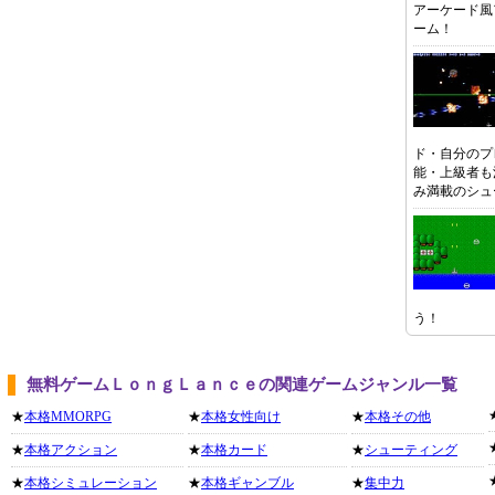
アーケード風
ーム！
ド・自分のプ
能・上級者も
み満載のシュ
う！
無料ゲームＬｏｎｇＬａｎｃｅの関連ゲームジャンル一覧
★
本格MMORPG
★
本格女性向け
★
本格その他
★
本格アクション
★
本格カード
★
シューティング
★
本格シミュレーション
★
本格ギャンブル
★
集中力