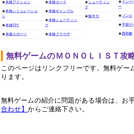
★
インベ
★
本格アクション
★
本格カード
★
シューティン
ー
グ
★
本格シミュレーショ
★
本格ギャンブル
★
ゾンビ
ン
★
集中力
★
本格シューティン
★
宇宙ゲ
★
本格FPS
グ
★
西部劇
★
本格スポーツ
★
本格ブラウザ
無料ゲームのＭＯＮＯＬＩＳＴ攻
このページはリンクフリーです。無料ゲー
ります。
無料ゲームの紹介に問題がある場合は、お
合わせ】
からご連絡下さい。