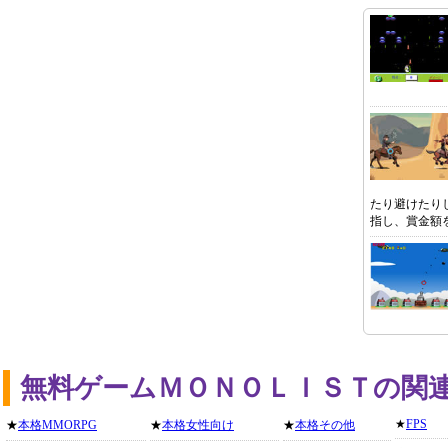
たり避けたり
指し、賞金額
無料ゲームＭＯＮＯＬＩＳＴの関
★
FPS
★
本格MMORPG
★
本格女性向け
★
本格その他