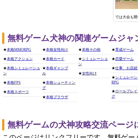
では大会も開
無料ゲーム犬神の関連ゲームジャ
★
本格MMORPG
★
本格女性向け
★
本格その他
★
育成ゲーム
★
本格アクション
★
本格カード
★
シミュレーショ
★
恋愛ゲーム
ン
★
本格シミュレーショ
★
本格ギャンブ
★
仕事、お店経
ン
ル
★
女性向け
★
シミュレーシ
RPG
★
本格FPS
★
本格シューティン
グ
★
ロールプレイ
★
本格スポーツ
グ
★
本格ブラウザ
無料ゲームの犬神攻略交流ページ
このページはリンクフリーです。無料ゲー