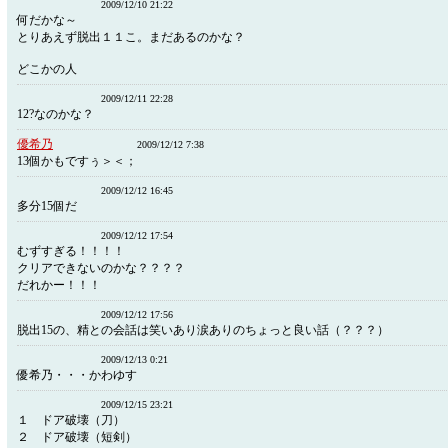
2009/12/10 21:22
何だかな～
とりあえず脱出１１こ。まだあるのかな？
どこかの人
2009/12/11 22:28
12?なのかな？
優希乃
2009/12/12 7:38
13個かもですぅ＞＜；
2009/12/12 16:45
多分15個だ
2009/12/12 17:54
むずすぎる！！！！
クリアできないのかな？？？？
だれかー！！！
2009/12/12 17:56
脱出15の、精との会話は笑いあり涙ありのちょっと良い話（？？？）
2009/12/13 0:21
優希乃・・・かわゆす
2009/12/15 23:21
１ ドア破壊（刀）
２ ドア破壊（短剣）