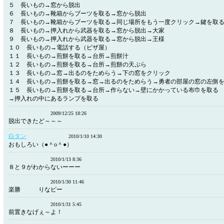
５ 長いもの→窓から脱出
６ 長いもの→靴箱からブーツを取る→窓から脱出
７ 長いもの→靴箱からブーツを取る→同じ場所をもう一度クリック→鍵を取
８ 長いもの→押入れから武器を取る→窓から脱出→大家
９ 長いもの→押入れから武器を取る→窓から脱出→王様
１０ 長いもの→電話する（ピザ屋）
１１ 長いもの→煎餅を取る→台所→煎餅汁
１２ 長いもの→煎餅を取る→台所→煎餅の天ぷら
１３ 長いもの→窓→出るのをためらう→下の窓をクリック
１４ 長いもの→煎餅を取る→窓→出るのをためらう→勇者の部屋の窓の左側
１５ 長いもの→煎餅を取る→台所→作らない→壁にかかっている布巾を取る
→押入れの中にあるランプを取る
2009/12/25 18:26
脱出できたど～～～
白タン
2010/1/10 14:30
おもしろい（●＾o＾●）
2010/1/13 8:36
８と９がわからないーーー
2010/1/30 11:46
楽勝 りなピー
2010/1/31 5:45
前置きなげぇ～よ！