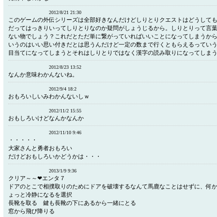
2012/8/21 21:30
このゲームの外伝シリーズは全部好きなんだけどしりとりクエストはどうして
だってはっきりいってしりとりなのか疑問がしょうじるから。しりとりって言
ない物でしょう？これだとただ単に繋がっていればいいことになってしまうか
いうのはいい思い付きだとは思うんだけど一定の数まで行くともらえるってい
目当てになってしまうとそれはしりとりではなく漢字の読み取りになってしま
2012/8/23 13:52
なんか意味わかんないね。
2012/9/4 18:2
おもろいしいみわかんないしｗ
2012/11/2 15:55
おもしろいけどなんかなんか
2012/11/10 9:46
・・・・・
大家さんと勇者おもろい
だけどおもしろいかどうかは・・・
2013/1/9 9:36
クリア～～❤エンタ７
ドアのとこで相撲取りのためにドアを破壊するなんて馬鹿なことはせずに、何
ょっと冷静になるを選択
長靴を取る 鍵も長靴の下にあるから一緒にとる
窓から飛び降りる