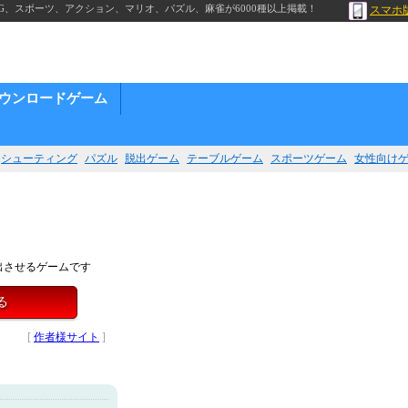
G、スポーツ、アクション、マリオ、パズル、麻雀が6000種以上掲載！
スマホ
ウンロードゲーム
シューティング
パズル
脱出ゲーム
テーブルゲーム
スポーツゲーム
女性向け
出させるゲームです
る
[
作者様サイト
]