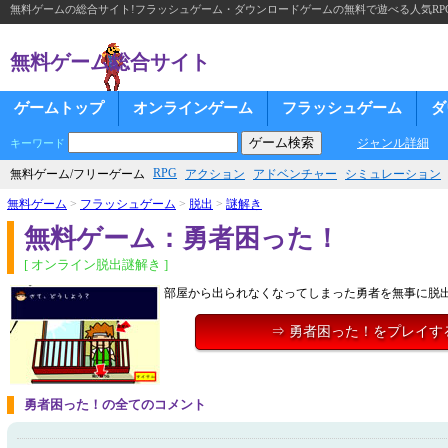
無料ゲームの総合サイト!フラッシュゲーム・ダウンロードゲームの無料で遊べる人気RP
無料ゲーム総合サイト
ゲームトップ
オンラインゲーム
フラッシュゲーム
ダ
ジャンル詳細
キーワード
RPG
無料ゲーム/フリーゲーム
アクション
アドベンチャー
シミュレーション
無料ゲーム
>
フラッシュゲーム
>
脱出
>
謎解き
無料ゲーム：勇者困った！
[ オンライン脱出謎解き ]
部屋から出られなくなってしまった勇者を無事に脱
⇒ 勇者困った！をプレイす
勇者困った！の全てのコメント