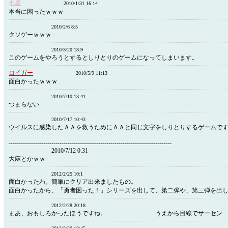
七星
2010/1/31 16:14
本当に困ったｗｗｗ
2010/2/6 8:5
クソゲーｗｗｗ
2010/3/20 18:9
このゲームをやろうとするとしりとりのゲームになってしまいます。
ロイガー
2010/5/9 11:13
面白かったｗｗｗ
2010/7/10 13:41
つまらない
2010/7/17 10:43
ウイルスに感染したＡＡを救うためにＡＡと同じ文字をしりとりするゲームで
--------------------------------------------------------------------------------
2010/7/12 0:31
大麻とかｗｗ
2012/2/25 10:1
面白かったわ。簡単にクリア出来ましたもの。
面白かったから、「勇者困った！」シリーズを出して、第二弾や、第三弾を出
2012/2/28 20:18
まあ、おもしろかったほうですね。 うえから目線でサーセン