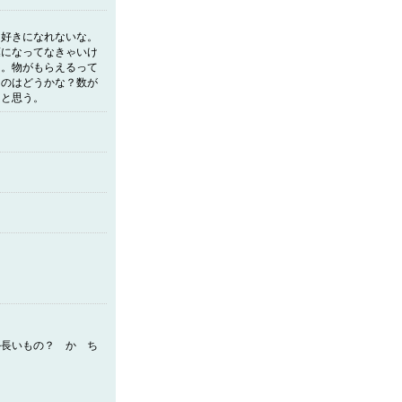
も好きになれないな。
葉になってなきゃいけ
ら。物がもらえるって
うのはどうかな？数が
うと思う。
か長いもの？ か ち