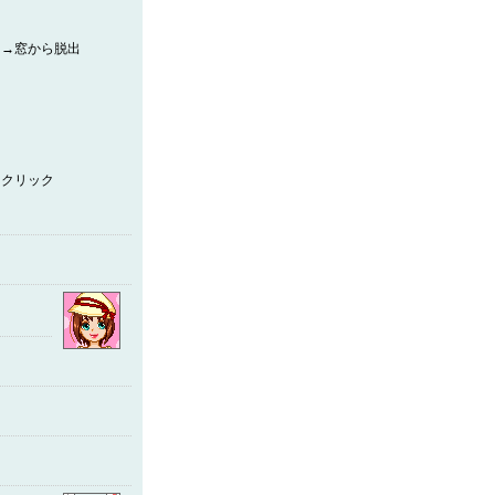
る→窓から脱出
をクリック