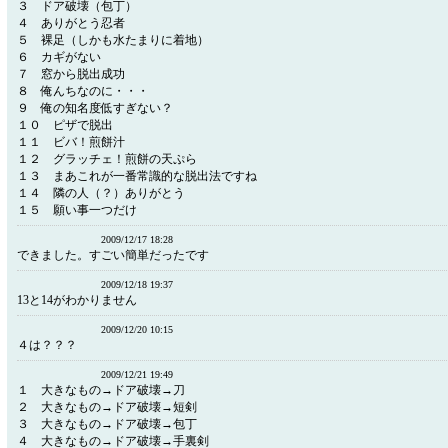
３ ドア破壊（包丁）
４ ありがとう忍者
５ 裸足（しかも水たまりに着地）
６ カギがない
７ 窓から脱出成功
８ 俺んちなのに・・・
９ 俺の知名度低すぎない？
１０ ピザで脱出
１１ ビバ！煎餅汁
１２ グラッチェ！煎餅の天ぷら
１３ まあこれが一番常識的な脱出法ですね
１４ 隣の人（？）ありがとう
１５ 願い事一つだけ
2009/12/17 18:28
できました。すごい簡単だったです
2009/12/18 19:37
13と14がわかりません
2009/12/20 10:15
４は？？？
2009/12/21 19:49
１ 大きなもの→ドア破壊→刀
２ 大きなもの→ドア破壊→短剣
３ 大きなもの→ドア破壊→包丁
４ 大きなもの→ドア破壊→手裏剣