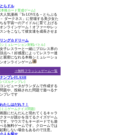
とらドル
[本格カード育成ゲーム]
大人気漫画「To LOVEる－とらぶる
－ ダークネス」に登場する美少女た
ちを宇宙一のアイドルに育て上げる
オンラインゲーム！オファーやレッ
スンをこなして彼女達を成長させま
リング☆ドリーム
[シミュレーション対戦バトル]
女子レスラーと一緒にプロレス界の
頂点へ！好感度によってレスラー達
と親密になれる本格シミュレーショ
ンオンラインゲーム
ム
⇒無料フラッシュゲーム一覧
ナンプレFLASH
[パズルナンプレ]
コンピュータがランダムで作成する
問題や、投稿された問題で遊べるナ
ンプレです
わたしはだれ？！
[ミニゲームクイズ問題]
画面にだんだんと現れてくるキャラ
クターが誰かを当てるクイズゲーム
です。マウスでもキーボードでも遊
べる無料ゲームです。クロームでは
起動しない場合もあるので注意。
小人を探せ