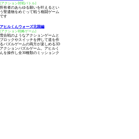
[アクション対戦バトル]
所有者のあらゆる願いを叶えるとい
う聖遺物をめぐって戦う格闘ゲーム
です
アヒルくんウォーズ北国編
[アクション戦略ゲーム]
雪合戦のようなアクションゲームと
ブロックやスイッチを押して道を作
るパズルゲームの両方が楽しめる3D
アクションパズルゲーム。アヒルく
んを操作し全30種類のミッションク