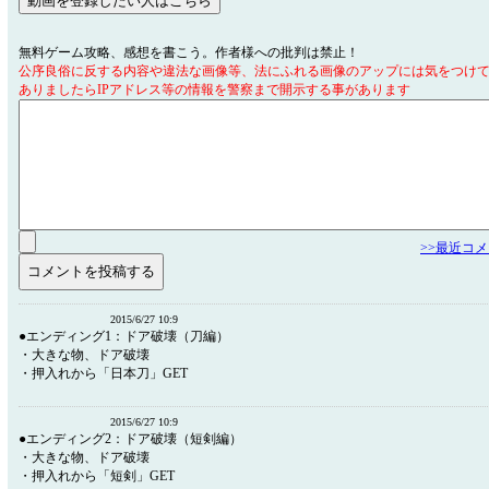
無料ゲーム攻略、感想を書こう。作者様への批判は禁止！
公序良俗に反する内容や違法な画像等、法にふれる画像のアップには気をつけ
ありましたらIPアドレス等の情報を警察まで開示する事があります
>>最近コ
2015/6/27 10:9
●エンディング1：ドア破壊（刀編）
・大きな物、ドア破壊
・押入れから「日本刀」GET
2015/6/27 10:9
●エンディング2：ドア破壊（短剣編）
・大きな物、ドア破壊
・押入れから「短剣」GET