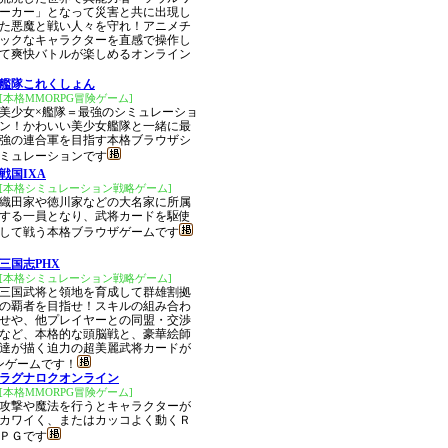
ーカー」となって災害と共に出現し
た悪魔と戦い人々を守れ！アニメチ
ックなキャラクターを直感で操作し
て爽快バトルが楽しめるオンライン
艦隊これくしょん
[本格MMORPG冒険ゲーム]
美少女×艦隊＝最強のシミュレーショ
ン！かわいい美少女艦隊と一緒に最
強の連合軍を目指す本格ブラウザシ
ミュレーションです
戦国IXA
[本格シミュレーション戦略ゲーム]
織田家や徳川家などの大名家に所属
する一員となり、武将カードを駆使
して戦う本格ブラウザゲームです
三国志PHX
[本格シミュレーション戦略ゲーム]
三国武将と領地を育成して群雄割拠
の覇者を目指せ！スキルの組み合わ
せや、他プレイヤーとの同盟・交渉
など、本格的な頭脳戦と、豪華絵師
達が描く迫力の超美麗武将カードが
ンゲームです！
ラグナロクオンライン
[本格MMORPG冒険ゲーム]
攻撃や魔法を行うとキャラクターが
カワイく、またはカッコよく動くＲ
ＰＧです