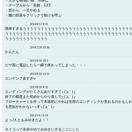
・大きな物/細い物、冷静に
・テーブルから「煎餅」GET
・窓から、一旦やめる
・隣の部屋をクリックで助けを呼ぶ
2014/8/12 8:41
簡単すぎるうううううううううううううううううううううううううううううう
ううううううううううううううううううううううううううううううううううう
うううううううううううう
2014/2/20 13:30
かんたん
2013/9/16 18:3
ピザ屋に電話したら一瞬で終わってしまった・・・
2013/8/10 13:11
エンデング多すぎw
2013/8/10 8:32
エンディングがたくさんありすぎて┐(´д｀)┌
終了の都度また初めからやり直しで┐(´д｀)┌
フローチャートを作って本格的にやれば全部のエンディングが見れるのかもし
る意欲がわかないっす┐(´д｀)┌
2013/5/6 11:19
よっ2人ともみゆきだよ！！
タイコって名前やめてみゆきにすることにした