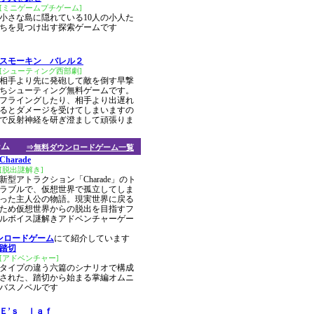
[ミニゲームプチゲーム]
小さな島に隠れている10人の小人た
ちを見つけ出す探索ゲームです
スモーキン バレル２
[シューティング西部劇]
相手より先に発砲して敵を倒す早撃
ちシューティング無料ゲームです。
フライングしたり、相手より出遅れ
るとダメージを受けてしまいますの
で反射神経を研ぎ澄まして頑張りま
ーム
⇒無料ダウンロードゲーム一覧
Charade
[脱出謎解き]
新型アトラクション「Charade」のト
ラブルで、仮想世界で孤立してしま
った主人公の物語。現実世界に戻る
ため仮想世界からの脱出を目指すフ
ルボイス謎解きアドベンチャーゲー
ンロードゲーム
にて紹介しています
踏切
[アドベンチャー]
タイプの違う六篇のシナリオで構成
された、踏切から始まる掌編オムニ
バスノベルです
Ｅ’ｓ ｌａｆ