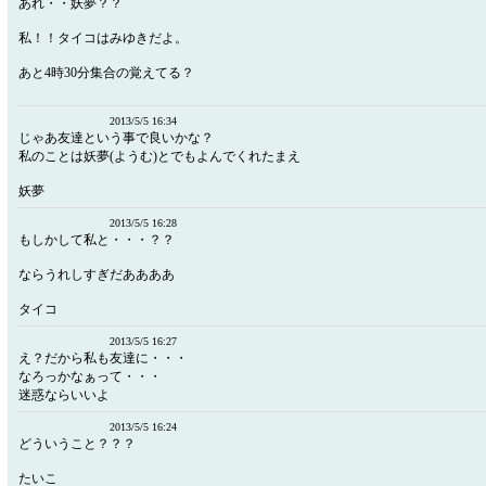
あれ・・妖夢？？
私！！タイコはみゆきだよ。
あと4時30分集合の覚えてる？
2013/5/5 16:34
じゃあ友達という事で良いかな？
私のことは妖夢(ようむ)とでもよんでくれたまえ
妖夢
2013/5/5 16:28
もしかして私と・・・？？
ならうれしすぎだああああ
タイコ
2013/5/5 16:27
え？だから私も友達に・・・
なろっかなぁって・・・
迷惑ならいいよ
2013/5/5 16:24
どういうこと？？？
たいこ