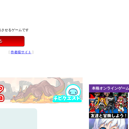
出させるゲームです
る
[
作者様サイト
]
本格オンラインゲー