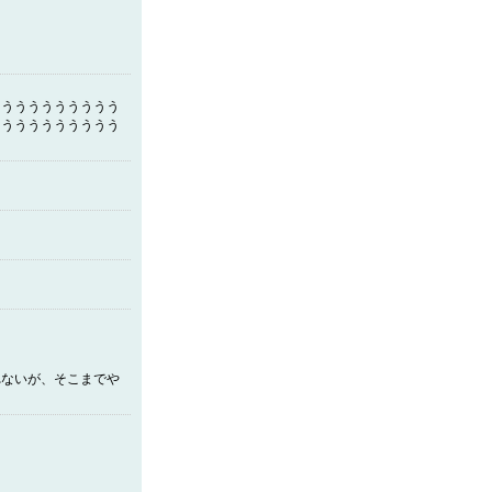
うううううううううう
うううううううううう
れないが、そこまでや