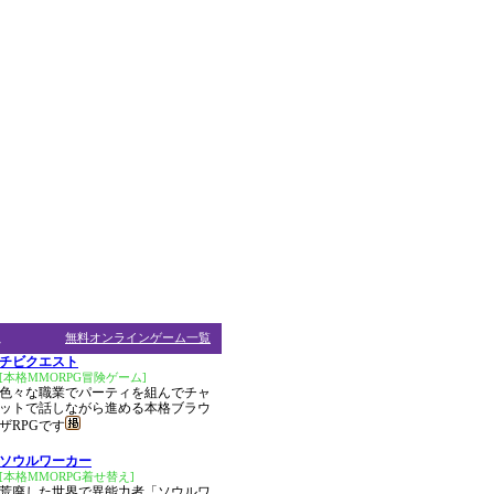
ム
無料オンラインゲーム一覧
チビクエスト
[本格MMORPG冒険ゲーム]
色々な職業でパーティを組んでチャ
ットで話しながら進める本格ブラウ
ザRPGです
ソウルワーカー
[本格MMORPG着せ替え]
荒廃した世界で異能力者「ソウルワ