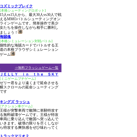
コズミックブレイク
[本格シューティングロボット]
15人vs15人から、最大30人vs30人で戦
えるMMOバトルシューティングオン
ラインゲームです。簡単操作で美少
女たちを操作しながら相手に勝利し
ましょう！
海賊魂
[本格シミュレーション対戦バトル]
個性的な海賊カードでバトルする王
道の本格ブラウザシミュレーション
ゲーム
ム
⇒無料フラッシュゲーム一覧
ＪＥＬＬＹ ｉｎ ｔｈｅ ＳＫＹ
[ミニゲームプチゲーム]
ゼリー君をより遠くまで延命させる
横スクロールの延命シューティング
です
キングズ ラッシュ
[アクション車ゲーム]
王様が突撃車両で敵陣に単騎特攻す
る無料破壊ゲームです。王様が特攻
車両に乗り込んで敵国へ突っ込んで
いきます。破壊の限りを尽くしなが
ら特攻する爽快感をぜひ味わってく
トラックマリオ２