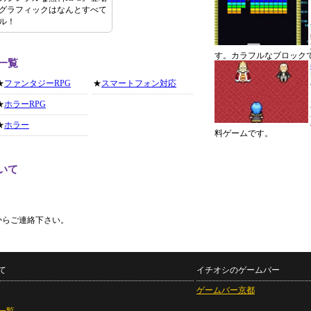
グラフィックはなんとすべて
ル！
す。カラフルなブロック
一覧
★
ファンタジーRPG
★
スマートフォン対応
★
ホラーRPG
★
ホラー
料ゲームです。
いて
からご連絡下さい。
て
イチオシのゲームバー
ゲームバー京都