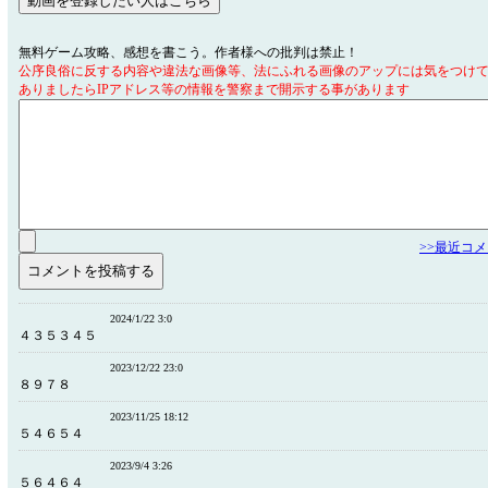
無料ゲーム攻略、感想を書こう。作者様への批判は禁止！
公序良俗に反する内容や違法な画像等、法にふれる画像のアップには気をつけ
ありましたらIPアドレス等の情報を警察まで開示する事があります
>>最近コ
2024/1/22 3:0
４３５３４５
2023/12/22 23:0
８９７８
2023/11/25 18:12
５４６５４
2023/9/4 3:26
５６４６４