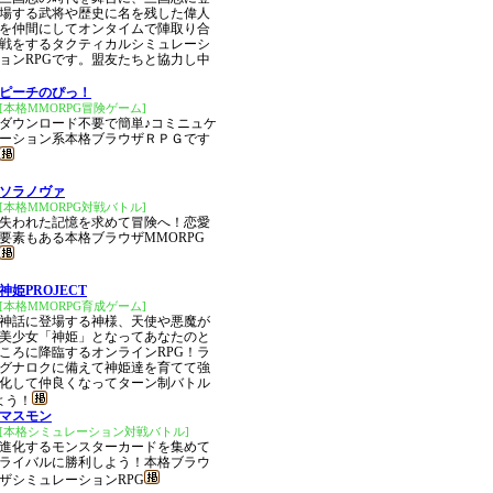
場する武将や歴史に名を残した偉人
を仲間にしてオンタイムで陣取り合
戦をするタクティカルシミュレーシ
ョンRPGです。盟友たちと協力し中
ピーチのぴっ！
[本格MMORPG冒険ゲーム]
ダウンロード不要で簡単♪コミニュケ
ーション系本格ブラウザＲＰＧです
ソラノヴァ
[本格MMORPG対戦バトル]
失われた記憶を求めて冒険へ！恋愛
要素もある本格ブラウザMMORPG
神姫PROJECT
[本格MMORPG育成ゲーム]
神話に登場する神様、天使や悪魔が
美少女「神姫」となってあなたのと
ころに降臨するオンラインRPG！ラ
グナロクに備えて神姫達を育てて強
化して仲良くなってターン制バトル
よう！
マスモン
[本格シミュレーション対戦バトル]
進化するモンスターカードを集めて
ライバルに勝利しよう！本格ブラウ
ザシミュレーションRPG