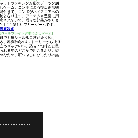
ネットランキング対応のブロック崩
しゲーム。コンボによる得点追加機
能付きで、コンボがハイスコアへの
鍵となります。アイテムも豊富に用
意されていて、様々な効果がありま
で目にも楽しいフリーゲームです。
春夏秋冬
[ロールプレイング暇つぶしゲーム]
何でも屋シェルルロ君が繰り広げ
る、春夏秋冬の4ストーリーから成り
立つギャグRPG。恐らく地球だと思
われる星のどこかで起こるお話。短
めなため、暇つぶしにぴったりの無