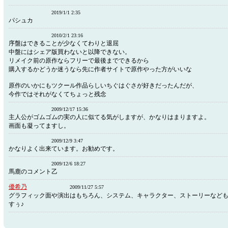
2019/1/1 2:35
パシュカ
2010/2/1 23:16
序盤はできることが少なくてわりと退屈
中盤にはシェア版買わないと以降できない。
リメイク前の原作ならフリーで最後までできるから
購入するかどうか迷うなら先に作者サイトで原作やった方がいいな
原作のいかにもツクール作品らしいちぐはぐさが好きだったんだが、
今作ではそれがなくてちょっと残念
2009/12/17 15:36
主人公がゴムゴムの実の人に似てる気がしますが、かなりはまりますよ。
画面も凝ってますし。
2009/12/9 3:47
かなりよく出来ています。お勧めです。
2009/12/6 18:27
馬鹿のコメント乙
優希乃
2009/11/27 5:57
グラフィック面や演出はもちろん、システム、キャラクター、ストーリーなど
すぅ♪