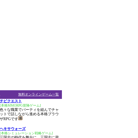
ム
無料オンラインゲーム一覧
チビクエスト
[本格MMORPG冒険ゲーム]
色々な職業でパーティを組んでチャ
ットで話しながら進める本格ブラウ
ザRPGです
ヘキサウォーズ
[本格シミュレーション戦略ゲーム]
三国志の時代を舞台に、三国志に登