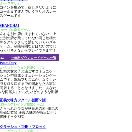
[レースマリオ]
コインを集めて、落とさないように
ゴールまで運んでいくマリオのレー
スゲームです
SHANGHAI
[テーブル麻雀ゲーム]
左右を別の牌に挟まれていない・上
に別の牌が乗っていない同じ絵柄の
牌をクリックして消していくパズル
ゲーム。制限時間などはないのでじ
っくり考えながらプレイできます！
ーム
⇒無料ダウンロードゲーム一覧
PrismFairy
[シミュレーション育成ゲーム]
妖精の女の子と過ごすコミュニケー
ション型育成シミュレーションゲー
ムです。妖精プリズムが、なくした
羽を取り戻すまでの間あなたの家に
同居することとなりました。あなた
さな同居人にいったいどのような影響
正義の味方ツクール仮面２話
[ロールプレイング救出ゲーム]
さらわれた少女が秋葉原の岩○電気の
地価に監禁!正義の味方が救出に行く
冒険ギャグRPG
クラッシュ・THE・ブロック
[ミニゲームブロック崩し]