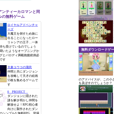
アンティーカロマンと同
ルの無料ゲーム
ロイヤルアドベンチャ
ーズ
大魔王を倒すため旅に
出ることになったロー
リャシアの王子…一体
待ち受けているのでしょう
無料ダウンロードゲ
聞いたようなオープニングか
グとパロディ満載抱腹絶倒必
です
大倉ユウコの溜息
仲間と共にダンジョン
を攻略して天才の絵画
のアドバイスが、この小
55枚を集めるゲームで
を及ぼすのでしょうか？
す
0 PROJECT
ダンジョンに隠された
謎を解き明かし仲間を
解放せよ！RPG初心者
向けに製作されたダン
のシンプルな無料RPG。登場