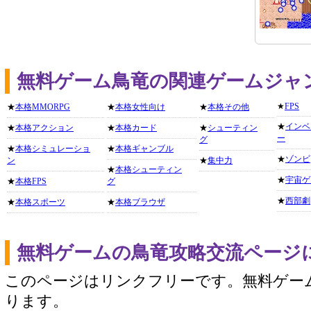
無料ゲーム鳥竜の関連ゲームジャ
★
FPS
★
本格MMORPG
★
本格女性向け
★
本格その他
★
インベ
★
本格アクション
★
本格カード
★
シューティン
ー
グ
★
本格シミュレーショ
★
本格ギャンブル
★
ゾンビ
ン
★
集中力
★
本格シューティン
★
宇宙ゲ
★
本格FPS
グ
★
西部劇
★
本格スポーツ
★
本格ブラウザ
無料ゲームの鳥竜攻略交流ページ
このページはリンクフリーです。無料ゲー
ります。