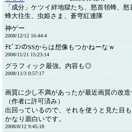
「成分」ケツイ絆地獄たち、怒首領蜂、怒
蜂大往生、虫姫さま、蒼穹紅連隊
神ゲー
2008/12/12 16:44:4
ﾁﾋﾞｺﾝのSSからは想像もつかねーなｗ
2008/11/21 15:23:14
グラフィック最強。内容も◎
2008/11/3 0:57:17
画質に少し不満があったが最近画質の改造
（作者に許可済み）
出回っているので、それを使うと見た目
かなり面白いです。
2008/8/12 9:45:18