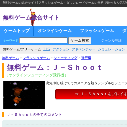
無料ゲームの総合サイト!フラッシュゲーム・ダウンロードゲームの無料で遊べる人気RP
無料ゲーム総合サイト
ゲームトップ
オンラインゲーム
フラッシュゲーム
ダ
ジャンル詳細
キーワード
RPG
無料ゲーム/フリーゲーム
アクション
アドベンチャー
シミュレーション
無料ゲーム
>
フラッシュゲーム
>
シューティング
>
飛行機
無料ゲーム：Ｊ－Ｓｈｏｏｔ
[ オンラインシューティング飛行機 ]
敵を倒し続けてそのスコアを競うシンプルなシュー
⇒ Ｊ－Ｓｈｏｏｔをプレイ
Ｊ－Ｓｈｏｏｔの全てのコメント