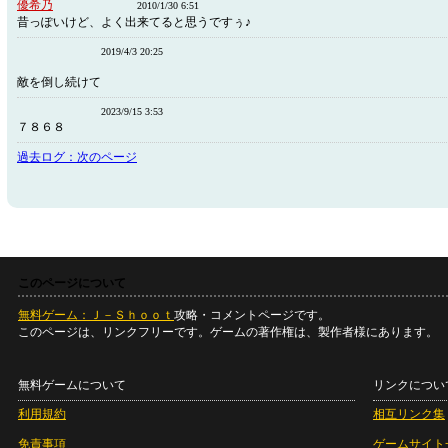
優希乃
2010/1/30 6:51
昔っぽいけど、よく出来てると思うですぅ♪
2019/4/3 20:25
敵を倒し続けて
2023/9/15 3:53
７８６８
過去ログ：次のページ
このページについて
無料ゲーム：Ｊ－Ｓｈｏｏｔ
攻略・コメントページです。
このページは、リンクフリーです。ゲームの著作権は、製作者様にあります。
無料ゲームについて
リンクについ
利用規約
相互リンク集
免責事項
ゲームサイト