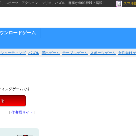
G、スポーツ、アクション、マリオ、パズル、麻雀が6000種以上掲載！
スマホ
ウンロードゲーム
シューティング
パズル
脱出ゲーム
テーブルゲーム
スポーツゲーム
女性向け
ティングゲームです
する
[
作者様サイト
]