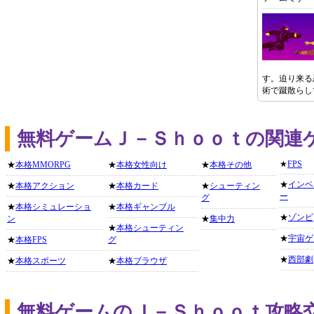
す。迫り来る
術で蹴散らし
無料ゲームＪ－Ｓｈｏｏｔの関連
★
FPS
★
本格MMORPG
★
本格女性向け
★
本格その他
★
インベ
★
本格アクション
★
本格カード
★
シューティン
ー
グ
★
本格シミュレーショ
★
本格ギャンブル
★
ゾンビ
ン
★
集中力
★
本格シューティン
★
宇宙ゲ
★
本格FPS
グ
★
西部劇
★
本格スポーツ
★
本格ブラウザ
無料ゲームのＪ－Ｓｈｏｏｔ攻略