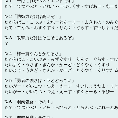
№１「一応これがベストエンドです」
たて・てつかぶと・とれじゃーぼっくす・すぴあー・あー
№２「防衘力だけは高いぞ！」
たからばこ・こっぷ・ぷれーとあーまー・まきもの・のみ
たて・てがみ・みずぐすり・りんぐ・ぐらす・すいしょう
№３「攻撃力だけはそこそこあるぞ」
？
№４「裸一貫なんとかなるさ」
たからばこ・こいぶみ・みずぐすり・りんぐ・ぐらす・す
たいよう・うさぎ・ぎんか・かーど・どくやく・くすり
たいよう・うさぎ・ぎんか・かーど・どくやく・くりすた
№５「勇者の強さはトラとどっこい」
たいがー・がいこつ・つえ・えーす・すいしょうだま・ま
たいがー・がいこつ・つえ・えーす・すくろーる・るびー
№６「弱肉強食・その１」
たて・てつかぶと・とら・らびっと・とらんぷ・ぷれーと
№７「弱肉教職・その２」