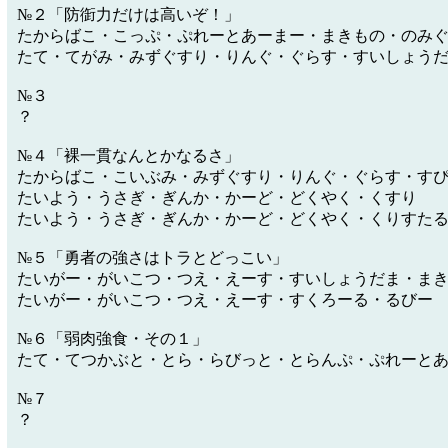
№２「防衘力だけは高いぞ！」
たからばこ・こっぷ・ぷれーとあーまー・まきもの・のみ
たて・てがみ・みずぐすり・りんぐ・ぐらす・すいしょう
№３
？
№４「裸一貫なんとかなるさ」
たからばこ・こいぶみ・みずぐすり・りんぐ・ぐらす・す
たいよう・うさぎ・ぎんか・かーど・どくやく・くすり
たいよう・うさぎ・ぎんか・かーど・どくやく・くりすた
№５「勇者の強さはトラとどっこい」
たいがー・がいこつ・つえ・えーす・すいしょうだま・ま
たいがー・がいこつ・つえ・えーす・すくろーる・るびー
№６「弱肉強食・その１」
たて・てつかぶと・とら・らびっと・とらんぷ・ぷれーと
№７
？