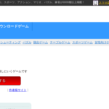
G、スポーツ、アクション、マリオ、パズル、麻雀が6000種以上掲載！
スマホ
ウンロードゲーム
シューティング
パズル
脱出ゲーム
テーブルゲーム
スポーツゲーム
女性向け
倒しにいくゲームです
する
[
作者様サイト
]