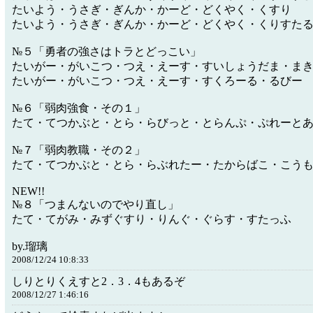
たいよう・うさぎ・ぎんか・かーど・どくやく・くすり
たいよう・うさぎ・ぎんか・かーど・どくやく・くりすた
№５「勇者の強さはトラとどっこい」
たいがー・がいこつ・つえ・えーす・すいしょうだま・ま
たいがー・がいこつ・つえ・えーす・すくろーる・るびー
№６「弱肉強食・その１」
たて・てつかぶと・とら・らびっと・とらんぷ・ぷれーと
№７「弱肉教職・その２」
たて・てつかぶと・とら・らぶれたー・たからばこ・こう
NEW!!
№８「つまんないのでやり直し」
たて・てがみ・みずぐすり・りんぐ・ぐらす・すたっふ
by.瑠璃
2008/12/24 10:8:33
しりとりくえすと2．3．4もあるぞ
2008/12/27 1:46:16