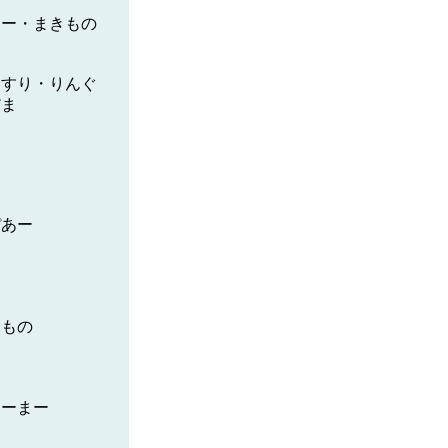
まー・まきもの
ぐすり・りんぐ
だま
ぴあー
る
きもの
あーまー