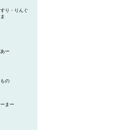
ぐすり・りんぐ
だま
ぴあー
る
きもの
あーまー