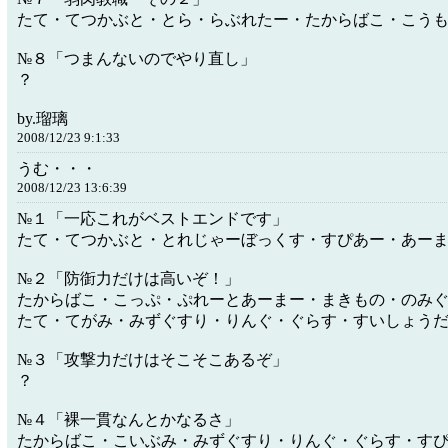
たて・てつかぶと・とら・らぶれたー・たからばこ・こう
№８「つまんないのでやり直し」
？
by.瑠璃
2008/12/23 9:1:33
うむ・・・
2008/12/23 13:6:39
№１「一応これがベストエンドです」
たて・てつかぶと・とれじゃーぼっくす・すぴあー・あー
№２「防衘力だけは高いぞ！」
たからばこ・こっぷ・ぷれーとあーまー・まきもの・のみ
たて・てがみ・みずぐすり・りんぐ・ぐらす・すいしょう
№３「攻撃力だけはそこそこあるぞ」
？
№４「裸一貫なんとかなるさ」
たからばこ・こいぶみ・みずぐすり・りんぐ・ぐらす・す