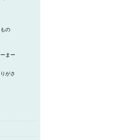
る
きもの
あーまー
もりがさ