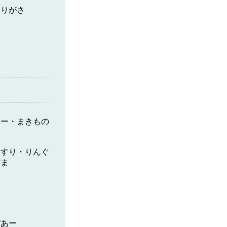
もりがさ
まー・まきもの
ぐすり・りんぐ
だま
ぴあー