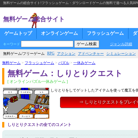
無料ゲームの総合サイト!フラッシュゲーム・ダウンロードゲームの無料で遊べる人気RP
無料ゲーム総合サイト
ゲームトップ
オンラインゲーム
フラッシュゲーム
ダ
ジャンル詳細
キーワード
RPG
無料ゲーム/フリーゲーム
アクション
アドベンチャー
シミュレーション
無料ゲーム
>
フラッシュゲーム
>
パズル
>
一休みゲーム
無料ゲーム：しりとりクエスト
[ オンラインパズル一休みゲーム ]
しりとりをしてゲットしたアイテムを使って魔王を
⇒ しりとりクエストをプレイ
しりとりクエストの全てのコメント