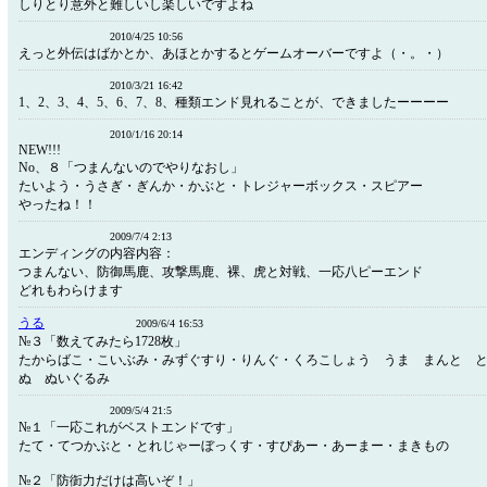
しりとり意外と難しいし楽しいですよね
2010/4/25 10:56
えっと外伝はばかとか、あほとかするとゲームオーバーですよ（・。・）
2010/3/21 16:42
1、2、3、4、5、6、7、8、種類エンド見れることが、できましたーーーー
2010/1/16 20:14
NEW!!!
No、８「つまんないのでやりなおし」
たいよう・うさぎ・ぎんか・かぶと・トレジャーボックス・スピアー
やったね！！
2009/7/4 2:13
エンディングの内容内容：
つまんない、防御馬鹿、攻撃馬鹿、裸、虎と対戦、一応八ピーエンド
どれもわらけます
うる
2009/6/4 16:53
№３「数えてみたら1728枚」
たからばこ・こいぶみ・みずぐすり・りんぐ・くろこしょう うま まんと と
ぬ ぬいぐるみ
2009/5/4 21:5
№１「一応これがベストエンドです」
たて・てつかぶと・とれじゃーぼっくす・すぴあー・あーまー・まきもの
№２「防衘力だけは高いぞ！」