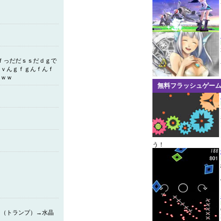
ｔｓｆｇｓｆっだだｓｓだｄｇで
んｖんｇｆｇんｆんｆ
ｗｗｗ
無料フラッシュゲー
う！
ス（トランプ）→水晶