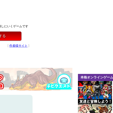
倒しにいくゲームです
する
[
作者様サイト
]
本格オンラインゲー