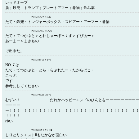
レッドオーブ
盾；鉄兜；トランプ；プレートアマー；巻物；飲み薬
2012/6/22 4:56
たて・鉄兜・トレジャーボックス・スピアー・アーマー・巻物
2012/5/15 16:29
たて＞てつかぶと＞とれじゃーぼっくす＞すぴあー＞
あーまー＞まきもの
で出来た。
2012/3/31 11:9
NO.７は
たて・てつかぶと・とら・らぶれたー・たからばこ・
こっぷ
です
参考にしてください
2012/2/28 20:9
むずい！ だれかハッピーエンドのひんとをーーーーーーーーーー
ーーーー
ー！！！！！！！！！！！！！！！！！！！！！！！！！！！！！！！！！！
！！！！
ゆい
2010/6/11 15:24
しりとリクエストⅡもなかなか面白い