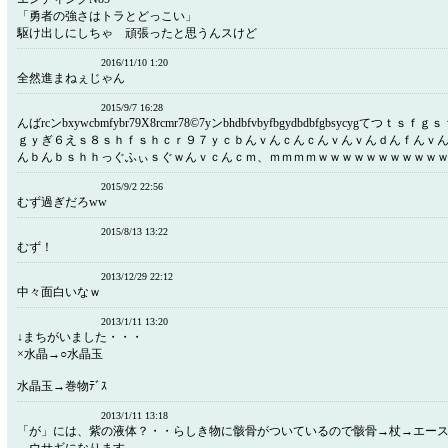
「勇者の強さはトラとどっこい」
駆け出しにしちゃ 頑張ったと思うんスけど
2016/11/10 1:20
全然進まねぇじゃん
2015/9/7 16:28
んばrcンbxywcbmfybr79X8rcmr78©7yンbhdbfvbyfbgydbdbfgbsycygてつ
ｇｙぎ６えｓ８ｓｈｆｓｈｃｒ９７ｙｃｂんｖんｃんｃんｖんｖんｄんｆんｖ
んｂんｂｓｈｈっぐふぃｓぐｗんｖｃんｃｍ、ｍｍｍｍｗｗｗｗｗｗｗｗｗｗ
2015/9/2 22:56
むず過ぎだろww
2015/8/13 13:22
むず！
2013/12/29 22:12
中々面白いなｗ
2013/1/11 13:20
↓まちがいました・・・
×水晶→○水晶玉
水晶玉→巻物ﾃﾞｽ
2013/1/11 13:18
「が」には、紫の液体？・・らしき物に骸骨がついているので骸骨→杖→エー