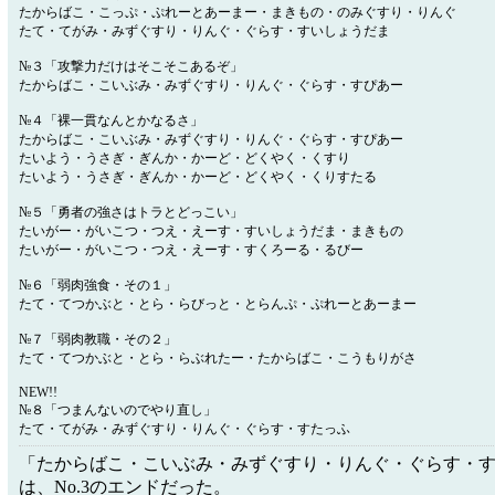
たからばこ・こっぷ・ぷれーとあーまー・まきもの・のみぐすり・りんぐ
たて・てがみ・みずぐすり・りんぐ・ぐらす・すいしょうだま
№３「攻撃力だけはそこそこあるぞ」
たからばこ・こいぶみ・みずぐすり・りんぐ・ぐらす・すぴあー
№４「裸一貫なんとかなるさ」
たからばこ・こいぶみ・みずぐすり・りんぐ・ぐらす・すぴあー
たいよう・うさぎ・ぎんか・かーど・どくやく・くすり
たいよう・うさぎ・ぎんか・かーど・どくやく・くりすたる
№５「勇者の強さはトラとどっこい」
たいがー・がいこつ・つえ・えーす・すいしょうだま・まきもの
たいがー・がいこつ・つえ・えーす・すくろーる・るびー
№６「弱肉強食・その１」
たて・てつかぶと・とら・らびっと・とらんぷ・ぷれーとあーまー
№７「弱肉教職・その２」
たて・てつかぶと・とら・らぶれたー・たからばこ・こうもりがさ
NEW!!
№８「つまんないのでやり直し」
たて・てがみ・みずぐすり・りんぐ・ぐらす・すたっふ
「たからばこ・こいぶみ・みずぐすり・りんぐ・ぐらす・
は、No.3のエンドだった。