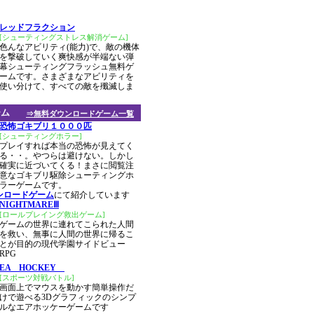
レッドフラクション
[シューティングストレス解消ゲーム]
色んなアビリティ(能力)で、敵の機体
を撃破していく爽快感が半端ない弾
幕シューティングフラッシュ無料ゲ
ームです。さまざまなアビリティを
使い分けて、すべての敵を殲滅しま
ーム
⇒無料ダウンロードゲーム一覧
恐怖ゴキブリ１０００匹
[シューティングホラー]
プレイすれば本当の恐怖が見えてく
る・・。やつらは避けない。しかし
確実に近づいてくる！まさに閲覧注
意なゴキブリ駆除シューティングホ
ラーゲームです。
ンロードゲーム
にて紹介しています
NIGHTMAREⅢ
[ロールプレイング救出ゲーム]
ゲームの世界に連れてこられた人間
を救い、無事に人間の世界に帰るこ
とが目的の現代学園サイドビュー
RPG
EA HOCKEY
[スポーツ対戦バトル]
画面上でマウスを動かす簡単操作だ
けで遊べる3Dグラフィックのシンプ
ルなエアホッケーゲームです