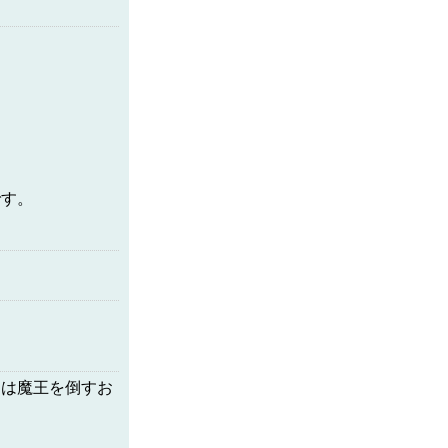
です。
２は魔王を倒すお