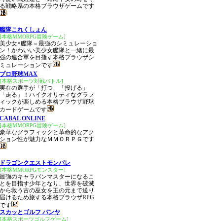
る戦略系の本格ブラウザゲームです
艦隊これくしょん
[本格MMORPG冒険ゲーム]
美少女×艦隊＝最強のシミュレーショ
ン！かわいい美少女艦隊と一緒に最
強の連合軍を目指す本格ブラウザシ
ミュレーションです
プロ野球MAX
[本格スポーツ対戦バトル]
実在の選手が「打つ」「投げる」
「走る」！ハイクオリティなグラフ
ィックが楽しめる本格ブラウザ野球
カードゲームです
CABAL ONLINE
[本格MMORPG冒険ゲーム]
豪華なグラフィックと革命的なアク
ション性が魅力なＭＭＯＲＰＧです
ドラゴンクエストモンパレ
[本格MMORPGモンスター]
最強のキャラバンマスターになるこ
とを目指す少年となり、世界を破滅
から救う古の巫女を王の元まで送り
届けるため旅する本格ブラウザRPG
です
スカッとゴルフ パンヤ
[本格スポーツゴルフゲーム]