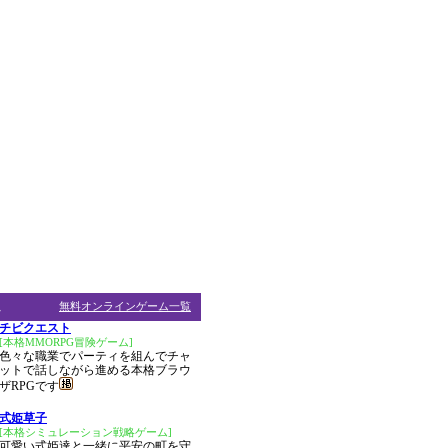
ム
無料オンラインゲーム一覧
チビクエスト
[本格MMORPG冒険ゲーム]
色々な職業でパーティを組んでチャ
ットで話しながら進める本格ブラウ
ザRPGです
式姫草子
[本格シミュレーション戦略ゲーム]
可愛い式姫達と一緒に平安の町を守