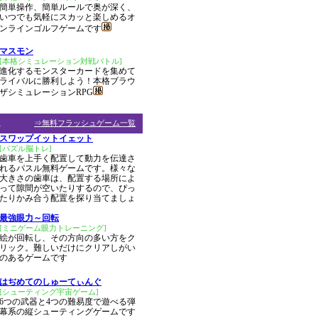
簡単操作、簡単ルールで奥が深く、
いつでも気軽にスカッと楽しめるオ
ンラインゴルフゲームです
マスモン
[本格シミュレーション対戦バトル]
進化するモンスターカードを集めて
ライバルに勝利しよう！本格ブラウ
ザシミュレーションRPG
ム
⇒無料フラッシュゲーム一覧
スワップイットイェット
[パズル脳トレ]
歯車を上手く配置して動力を伝達さ
れるパスル無料ゲームです。様々な
大きさの歯車は、配置する場所によ
って隙間が空いたりするので、ぴっ
たりかみ合う配置を探り当てましょ
最強眼力～回転
[ミニゲーム眼力トレーニング]
絵が回転し、その方向の多い方をク
リック。難しいだけにクリアしがい
のあるゲームです
はぢめてのしゅーてぃんぐ
[シューティング宇宙ゲーム]
6つの武器と4つの難易度で遊べる弾
幕系の縦シューティングゲームです