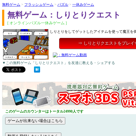
無料ゲーム
>
フラッシュゲーム
>
パズル
>
一休みゲーム
無料ゲーム：しりとりクエスト
[ オンラインパズル一休みゲーム ]
しりとりをしてゲットしたアイテムを使って魔王を
⇒ しりとりクエストをプレイ
▼この無料ゲーム「しりとりクエスト」を友達に教える・シェアする
このゲームのカウンターはトータル24990人です