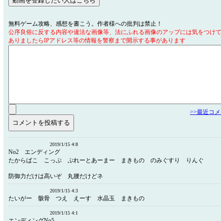
無料ゲーム攻略、感想を書こう。作者様への批判は禁止！
公序良俗に反する内容や違法な画像等、法にふれる画像のアップには気をつけ
ありましたらIPアドレス等の情報を警察まで開示する事があります
>>最近コ
2019/1/15 4:8
No2 エンディング
たからばこ こっぷ ぷれーとあーまー まきもの のみぐすり りんぐ
防御力だけは高いぞ 丸腰だけどネ
2019/1/15 4:3
たいがー 骸骨 つえ えーす 水晶玉 まきもの
2019/1/15 4:1
エンディングNo5