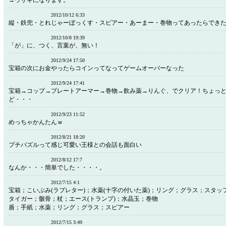
→ウサギになります。
2012/10/12 6:33
縦・鉄兜・とれじゃーぼっくす・スピアー・あーまー・巻物ってあったらでき
2012/10/8 19:39
「が」に、つく、言葉が、無い！
2012/9/24 17:50
宝箱の次にお金やったらコインってなってゲームオーバーなった
2012/9/24 17:41
宝箱→コップ→プレートアーマー→巻物→飲み薬→りんぐ、でクリア！ちょっ
ど・・・
2012/9/23 11:52
めっちゃかんたんｗ
2012/8/21 18:20
プチパズルって感じ可愛い王様との会話も面白い
2012/8/12 17:7
なんか・・・簡単でした・・・・。
2012/7/15 4:1
宝箱；こいぶみ(ラブレター)；水薬(十字の付いた薬)；リング；グラス；スタッ
タイガー；骸骨；杖；エース(トランプ)；水晶玉；巻物
盾；手紙；水薬；リング；グラス；スピアー
2012/7/15 3:49