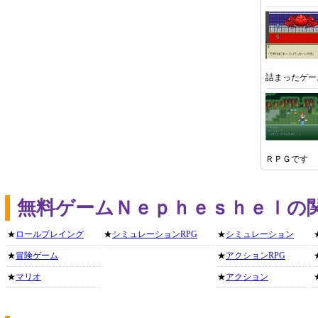
詰まったゲー
ＲＰＧです
無料ゲームＮｅｐｈｅｓｈｅｌの
★
ロールプレイング
★
シミュレーションRPG
★
シミュレーション
★
冒険ゲーム
★
アクションRPG
★
マリオ
★
アクション