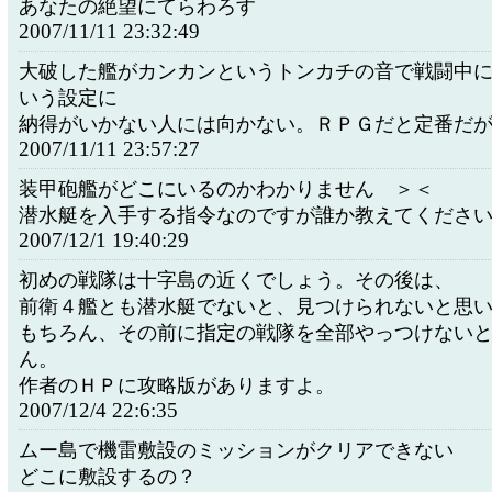
あなたの絶望にてらわろす
2007/11/11 23:32:49
大破した艦がカンカンというトンカチの音で戦闘中
いう設定に
納得がいかない人には向かない。ＲＰＧだと定番だ
2007/11/11 23:57:27
装甲砲艦がどこにいるのかわかりません ＞＜
潜水艇を入手する指令なのですが誰か教えてくださ
2007/12/1 19:40:29
初めの戦隊は十字島の近くでしょう。その後は、
前衛４艦とも潜水艇でないと、見つけられないと思
もちろん、その前に指定の戦隊を全部やっつけない
ん。
作者のＨＰに攻略版がありますよ。
2007/12/4 22:6:35
ムー島で機雷敷設のミッションがクリアできない
どこに敷設するの？