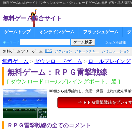
無料ゲームの総合サイト!フラッシュゲーム・ダウンロードゲームの無料で遊べる人気RP
無料ゲーム総合サイト
ゲームトップ
オンラインゲーム
フラッシュゲーム
ダ
ジャンル詳細
キーワード
RPG
無料ゲーム/フリーゲーム
アクション
アドベンチャー
シミュレーション
無料ゲーム
>
ダウンロードゲーム
>
ロールプレイング
無料ゲーム：ＲＰＧ雷撃戦線
[ ダウンロードロールプレイングボート、船 ]
100種から艦隊編制し、魚雷・爆雷・主砲で敵を撃破
⇒ ＲＰＧ雷撃戦線をプレイ
ＲＰＧ雷撃戦線の全てのコメント