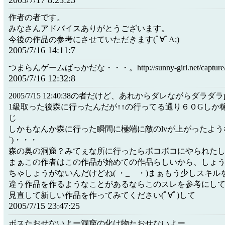
2005/7/17 8:25:23
作者の者です。
みなさんアドバイスありがとうございます。
今後の作品の参考にさせていただきます(ﾟ∀ﾟA;)
2005/7/16 14:11:7
つまらんゲームばっかだな・・・。http://sunny-girl.net/capture/fr
2005/7/16 12:32:8
2005/7/15 12:40:38の者だけど、あれからダレながらダラダラp
1級取った後森に行ったんだが↑↑の行ってる通り６０Gしか
じ
しかもなんか森に行った瞬間に極端に敵のlvが上がったような
`)・・・
森の奥の洞窟？みてぇな所に行ったらボコボコにやられたしねー
まぁこの作者はこの作品が始めての作品らしいから、しょ
ちゃしょうがないんだけどね( ・_ゝ・)まぁもう少しスキ
違う作品を作るようなことがあるならこのスレを参考にして、
見直して新しい作品を作ってみてください(ﾟ∀ﾟ)して
2005/7/15 23:47:25
ボスたおせないよー洞窟の化け物たおせないよー