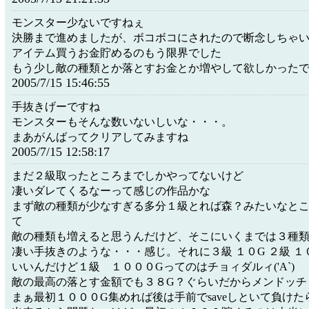
モンスター少ないですねぇ
決勝まで進めましたが、ボコボコにされたので断念しちゃ
アイテム買うお金貯めるのもう限界でした
もう少し敵の種類とか落とすお金とか増やして欲しかった
2005/7/15 15:46:55
手抜きげーですね
モンスターもそんな数いないしいな・・・。
まあがんばってクリアしてみますね
2005/7/15 12:58:17
まだ２級取ったところまでしかやってないけど
凄いダレてくるなーって感じの作品かな
まず敵の種類が少なすぎる多分１級とれば森？みたいなと
て
敵の種類も増えると思うんだけど、そこにいくまでは３種
凄い手抜きのような・・・感じ。それに３級 １０G ２級 １
いいんだけど１級 １０００Gってのはチョィダルィ('A`)
敵の最高の落とす金額でも３８G？ぐらいだからメンドッチ
まぁ最初１０００G集めれば後は手前でsaveしといて負け