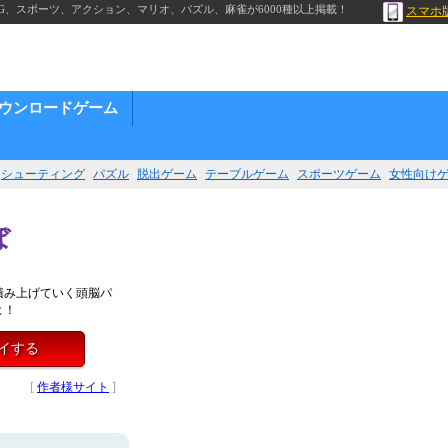
G、スポーツ、アクション、マリオ、パズル、麻雀が6000種以上掲載！
スマホ
ウンロードゲーム
シューティング
パズル
脱出ゲーム
テーブルゲーム
スポーツゲーム
女性向け
ぼ
積み上げていく頭脳パ
よ！
レイする
[
作者様サイト
]