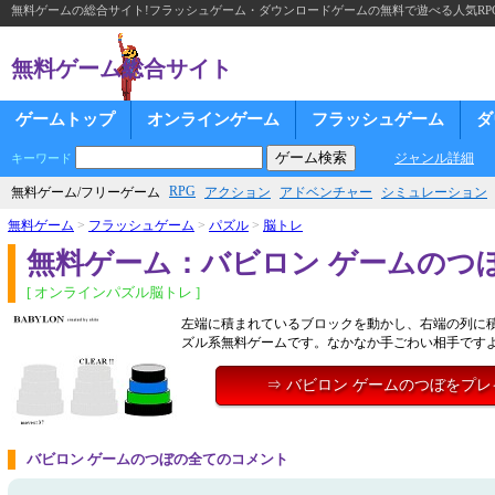
無料ゲームの総合サイト!フラッシュゲーム・ダウンロードゲームの無料で遊べる人気RP
無料ゲーム総合サイト
ゲームトップ
オンラインゲーム
フラッシュゲーム
ダ
ジャンル詳細
キーワード
RPG
無料ゲーム/フリーゲーム
アクション
アドベンチャー
シミュレーション
無料ゲーム
>
フラッシュゲーム
>
パズル
>
脳トレ
無料ゲーム：バビロン ゲームのつ
[ オンラインパズル脳トレ ]
左端に積まれているブロックを動かし、右端の列に
ズル系無料ゲームです。なかなか手ごわい相手です
⇒ バビロン ゲームのつぼをプ
バビロン ゲームのつぼの全てのコメント