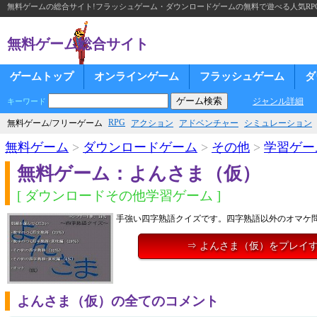
無料ゲームの総合サイト!フラッシュゲーム・ダウンロードゲームの無料で遊べる人気RP
無料ゲーム総合サイト
ゲームトップ
オンラインゲーム
フラッシュゲーム
ダ
ジャンル詳細
キーワード
RPG
無料ゲーム/フリーゲーム
アクション
アドベンチャー
シミュレーション
無料ゲーム
>
ダウンロードゲーム
>
その他
>
学習ゲー
無料ゲーム：よんさま（仮）
[ ダウンロードその他学習ゲーム ]
手強い四字熟語クイズです。四字熟語以外のオマケ
⇒ よんさま（仮）をプレイ
よんさま（仮）の全てのコメント