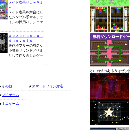
メイド喫茶りょ～きょ
～
メイド喫茶を舞台にし
たシンプル系マルチラ
インの採用パチンコゲ
ａｏｚｏｒａｓｏｕｎ
無料ダウンロードゲ
ｄｎｏｖｅｌｓ
著作権フリーの有名な
小説をサウンドノベル
として作り直したゲー
とに自信のある方はぜひ
★
その他
★
スマートフォン対応
★
プチゲーム
★
ミニゲーム