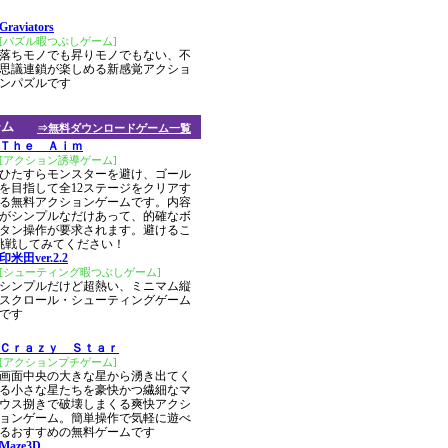
Graviators
[パズル暇つぶしゲーム]
落ちモノでも昇りモノでもない、不
思議連鎖が楽しめる新感覚アクショ
ンパズルです
ーム
⇒無料ダウンロードゲーム一覧
Ｔｈｅ Ａｉｍ
[アクション誘導ゲーム]
ひたすらモンスターを避け、ゴール
を目指して全12ステージをクリアす
る無料アクションゲームです。内容
がシンプルなだけあって、的確なボ
タン操作が要求されます。避けるこ
挑戦してみてください！
印米田ver.2.2
[シューティング暇つぶしゲーム]
シンプルだけど超熱い、ミニマム縦
スクロール・シューティングゲーム
です
Ｃｒａｚｙ Ｓｔａｒ
[アクションプチゲーム]
画面中央の大きな星から湧き出てく
る小さな星たちを豪快かつ繊細なマ
ウス捌きで破壊しまくる爽快アクシ
ョンゲーム。簡単操作で気軽に遊べ
るおすすめの無料ゲームです
Maze3D