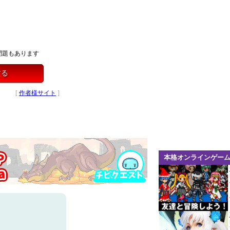
問題もあります
する
[
作者様サイト
]
本格オンラインゲー