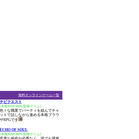
ム
無料オンラインゲーム一覧
チビクエスト
[本格MMORPG冒険ゲーム]
色々な職業でパーティを組んでチャ
ットで話しながら進める本格ブラウ
ザRPGです
ECHO OF SOUL
[本格MMORPG冒険ゲーム]
高度な操作が必要なく、誰でも簡単