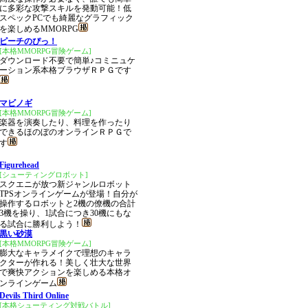
に多彩な攻撃スキルを発動可能！低
スペックPCでも綺麗なグラフィック
を楽しめるMMORPG
ピーチのぴっ！
[本格MMORPG冒険ゲーム]
ダウンロード不要で簡単♪コミニュケ
ーション系本格ブラウザＲＰＧです
マビノギ
[本格MMORPG冒険ゲーム]
楽器を演奏したり、料理を作ったり
できるほのぼのオンラインＲＰＧで
す
Figurehead
[シューティングロボット]
スクエニが放つ新ジャンルロボット
TPSオンラインゲームが登場！自分が
操作するロボットと2機の僚機の合計
3機を操り、1試合につき30機にもな
る試合に勝利しよう！
黒い砂漠
[本格MMORPG冒険ゲーム]
膨大なキャラメイクで理想のキャラ
クターが作れる！美しく壮大な世界
で爽快アクションを楽しめる本格オ
ンラインゲーム
Devils Third Online
[本格シューティング対戦バトル]