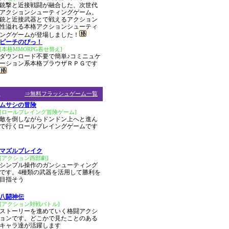
銃撃と近接戦闘が融合した、次世代
アクションシューティングゲーム。
銃と近接武器とで戦えるアクション
性溢れる本格アクションシューティ
ングゲームが登場しました！
ピーチのぴっ！
[本格MMORPG着せ替え]
ダウンロード不要で簡単♪コミニュケ
ーション系本格ブラウザＲＰＧです
ム
⇒無料フラッシュゲーム一覧
ムサシの冒険
[ロールプレイング冒険ゲーム]
敵を倒しながらドンドン上へと進ん
で行くロールプレイングゲームです
マズルブレイク
[アクション西部劇]
シンプル操作のガンシューティング
です。4種類の武器を活用して勝利を
目指そう
八闘神伝
[アクション対戦バトル]
ストーリーを進めていく格闘アクシ
ョンです。どこかで見たことのある
キャラ達が活躍します