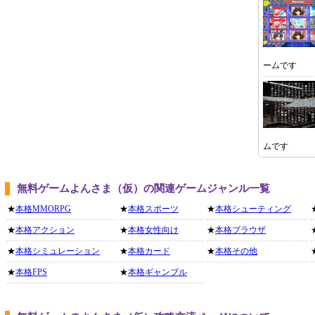
ームです
ムです
無料ゲームよんさま（仮）の関連ゲームジャンル一覧
★
本格MMORPG
★
本格スポーツ
★
本格シューティング
★
本格アクション
★
本格女性向け
★
本格ブラウザ
★
本格シミュレーション
★
本格カード
★
本格その他
★
本格FPS
★
本格ギャンブル