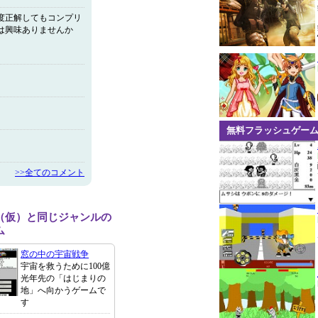
度正解してもコンプリ
は興味ありませんか
無料フラッシュゲー
>>全てのコメント
（仮）と同じジャンルの
ム
窓の中の宇宙戦争
宇宙を救うために100億
光年先の「はじまりの
地」へ向かうゲームで
す