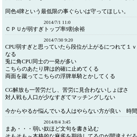
同色4牌という最低限の事ぐらいは守ってほしい。
2014/7/1 11:0
ＣＰＵが弱すぎトップ率9割余裕
2014/7/30 9:20
CPU弱すぎと思っていたら段位が上がるにつれて１
なる
兎に角CPU同士の一発が多い
こちらのあたり牌は的確に止めてくる
両面を蹴ってこちらの浮牌単騎とかしてくる
CG解放も一苦労だし、苦労に見合わないしょぼさ
対人戦も人口が少なすぎてマッチングしない
今からやるか悩んでいる人はやらない方が良い 時
2014/8/4 3:45
まあ・・・弱い奴ほど文句を書き込む
そもそも～本格的な麻雀を期待してるのが間違えだろ