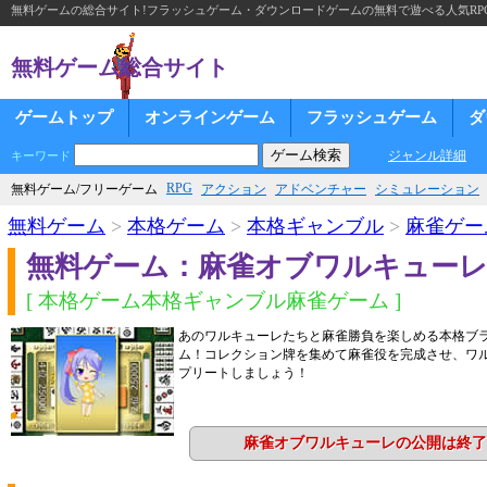
無料ゲームの総合サイト!フラッシュゲーム・ダウンロードゲームの無料で遊べる人気RP
無料ゲーム総合サイト
ゲームトップ
オンラインゲーム
フラッシュゲーム
ダ
ジャンル詳細
キーワード
RPG
無料ゲーム/フリーゲーム
アクション
アドベンチャー
シミュレーション
無料ゲーム
>
本格ゲーム
>
本格ギャンブル
>
麻雀ゲー
無料ゲーム：麻雀オブワルキュー
[ 本格ゲーム本格ギャンブル麻雀ゲーム ]
あのワルキューレたちと麻雀勝負を楽しめる本格ブ
ム！コレクション牌を集めて麻雀役を完成させ、ワ
プリートしましょう！
麻雀オブワルキューレの公開は終了