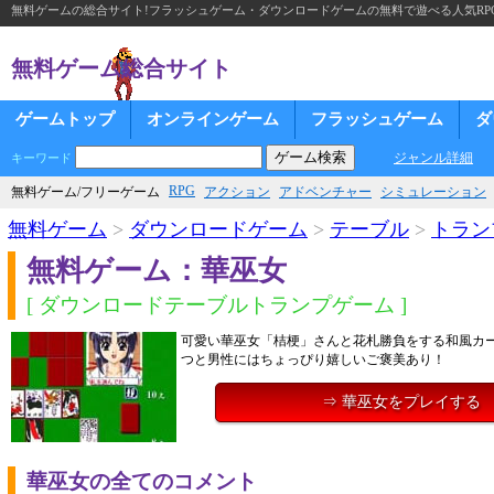
無料ゲームの総合サイト!フラッシュゲーム・ダウンロードゲームの無料で遊べる人気RP
無料ゲーム総合サイト
ゲームトップ
オンラインゲーム
フラッシュゲーム
ダ
ジャンル詳細
キーワード
RPG
無料ゲーム/フリーゲーム
アクション
アドベンチャー
シミュレーション
無料ゲーム
>
ダウンロードゲーム
>
テーブル
>
トラン
無料ゲーム：華巫女
[ ダウンロードテーブルトランプゲーム ]
可愛い華巫女「桔梗」さんと花札勝負をする和風カ
つと男性にはちょっぴり嬉しいご褒美あり！
⇒ 華巫女をプレイする
華巫女の全てのコメント