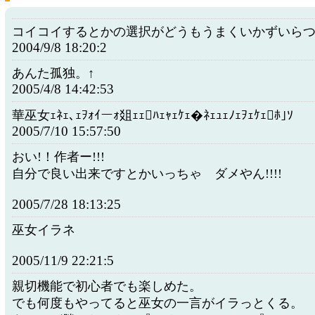
コイコイするとかの選択がどうもうまくいかずいら
2004/9/8 18:20:2
あんた孤独。↑
2005/4/8 14:42:53
華巫女ｪﾈｪ､ｪｦｫｲーｫ爼ｪｪﾊｪｬｪｹｪ�ﾈｪｭｪﾉｪｦｪｹｪﾎ｣ｿ
2005/7/10 15:57:50
おい!！作者ー!!!
自分で良い出来ですとかいっちゃ ダメやん!!!!
2005/7/28 18:13:25
巫女イラネ
2005/11/9 22:21:5
親切機能で初心者でも楽しめた。
でも何度もやってると巫女の一言がイラっとくる。