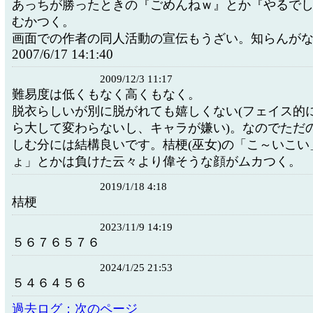
あっちが勝ったときの『ごめんねｗ』とか『やるで
むかつく。
画面での作者の同人活動の宣伝もうざい。知らんが
2007/6/17 14:1:40
2009/12/3 11:17
難易度は低くもなく高くもなく。
脱衣らしいが別に脱がれても嬉しくない(フェイス的
ら大して変わらないし、キャラが嫌い)。なのでただ
しむ分には結構良いです。桔梗(巫女)の「こ～いこい
ょ」とかは負けた云々より偉そうな顔がムカつく。
2019/1/18 4:18
桔梗
2023/11/9 14:19
５６７６５７６
2024/1/25 21:53
５４６４５６
過去ログ：次のページ