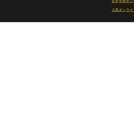
おすすめオン
人気オンライ