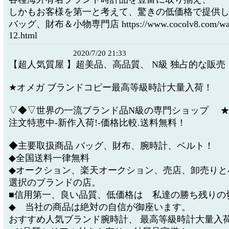
しかもお客様を第一と考えて、驚きの低価格で提供
バッグ、財布＆小物専門店 https://www.cocolv8.com/wallet
12.html
2020/7/20 21:33
【超人気質屋 】超美品、高品質、 N級 独占的な販売
★オメガ ブランドコピー最高等級時計大量入荷！
▽◆▽世界の一流ブランド品N級の専門ショップ 
注文特恵中-新作入荷!-価格比較.送料無料！
◆主要取扱商品 バッグ、財布、腕時計、ベルト！
◆全国送料一律無料
◆オークション、楽天オークション、売店、卸売りと
選択のブランドの店。
■信用第一、良い品質、低価格は 私達の勝ち残りの
◆ 当社の商品は絶対の自信が御座います。
おすすめ人気ブランド腕時計、 最高等級時計大量入