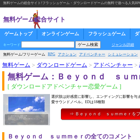
無料ゲームの総合サイト!フラッシュゲーム・ダウンロードゲームの無料で遊べる人気RP
無料ゲーム総合サイト
ゲームトップ
オンラインゲーム
フラッシュゲーム
ダ
ジャンル詳細
キーワード
RPG
無料ゲーム/フリーゲーム
アクション
アドベンチャー
シミュレーション
無料ゲーム
>
ダウンロードゲーム
>
アドベンチャー
>
無料ゲーム：Ｂｅｙｏｎｄ ｓｕｍ
[ ダウンロードアドベンチャー恋愛ゲーム ]
選択肢は好感度に影響し、エンディングに影響を与
愛サウンドノベル。EDは18種類
⇒ Ｂｅｙｏｎｄ ｓｕｍｍｅｒを
Ｂｅｙｏｎｄ ｓｕｍｍｅｒの全てのコメント