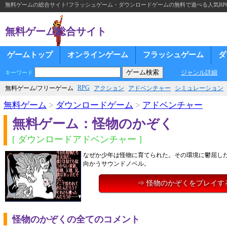
無料ゲームの総合サイト!フラッシュゲーム・ダウンロードゲームの無料で遊べる人気RP
無料ゲーム総合サイト
ゲームトップ
オンラインゲーム
フラッシュゲーム
ダ
ジャンル詳細
キーワード
RPG
無料ゲーム/フリーゲーム
アクション
アドベンチャー
シミュレーション
無料ゲーム
>
ダウンロードゲーム
>
アドベンチャー
無料ゲーム：怪物のかぞく
[ ダウンロードアドベンチャー ]
なぜか少年は怪物に育てられた。その環境に鬱屈し
向かうサウンドノベル。
⇒ 怪物のかぞくをプレイす
怪物のかぞくの全てのコメント