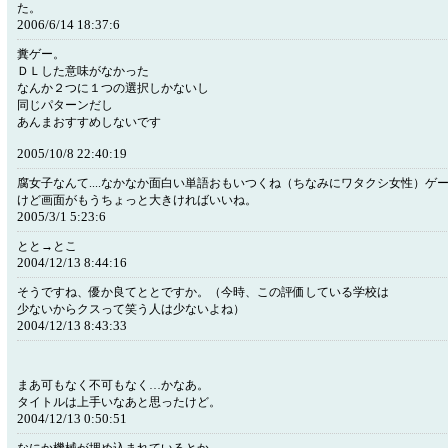
た。
2006/6/14 18:37:6
糞ゲー。
ＤＬした意味がなかった
なんか２つに１つの選択しかないし
同じパターンだし
あんまおすすめしないです
2005/10/8 22:40:19
腐女子なんて....なかなか面白い単語おもいつくね（ちなみにワタクシ女性）ゲ
けど画面がもうちょっと大きければいいね。
2005/3/1 5:23:6
とと→とこ
2004/12/13 8:44:16
そうですね、優か良てととですか。（今時、この評価している学校は
少ないからクスって笑う人は少ないよね）
2004/12/13 8:43:33
まあ可もなく不可もなく…かなあ。
タイトルは上手いなあと思ったけど。
2004/12/13 0:50:51