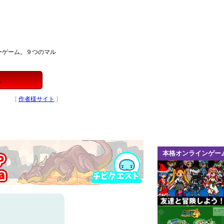
ーゲーム。９つのマル
る
[
作者様サイト
]
本格オンラインゲー