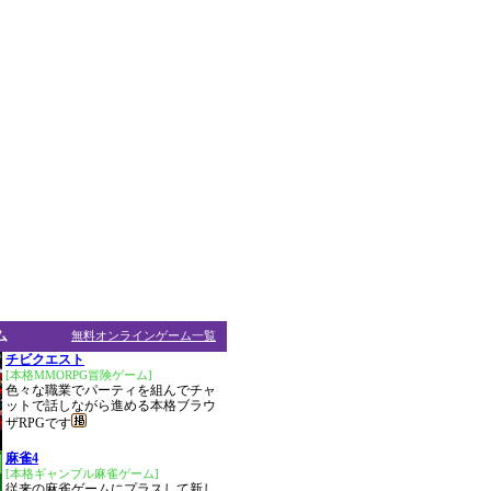
ム
無料オンラインゲーム一覧
チビクエスト
[本格MMORPG冒険ゲーム]
色々な職業でパーティを組んでチャ
ットで話しながら進める本格ブラウ
ザRPGです
麻雀4
[本格ギャンブル麻雀ゲーム]
従来の麻雀ゲームにプラスして新し