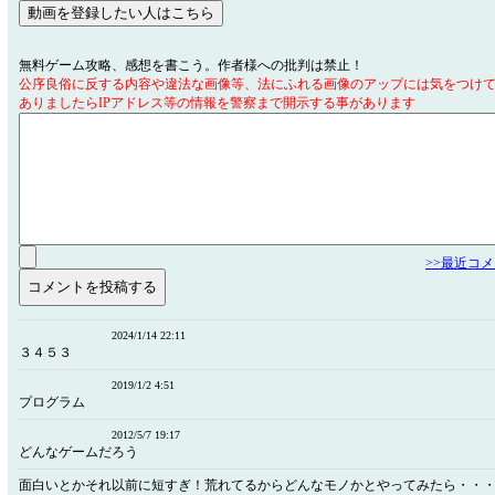
無料ゲーム攻略、感想を書こう。作者様への批判は禁止！
公序良俗に反する内容や違法な画像等、法にふれる画像のアップには気をつけ
ありましたらIPアドレス等の情報を警察まで開示する事があります
>>最近コ
2024/1/14 22:11
３４５３
2019/1/2 4:51
プログラム
2012/5/7 19:17
どんなゲームだろう
面白いとかそれ以前に短すぎ！荒れてるからどんなモノかとやってみたら・・