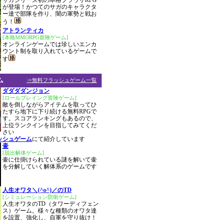
サガシリーズ初の本格ブラウザRPG
が登場！かつてのサガのキャラクタ
ー達で部隊を作り、闇の軍勢と戦お
う！
アトランティカ
[本格MMORPG冒険ゲーム]
オンラインゲームでは珍しいエンカ
ウント制を取り入れているゲームで
す
ム
⇒無料フラッシュゲーム一覧
ダダダダンジョン
[ロールプレイング冒険ゲーム]
敵を倒しながらアイテムを取ってひ
たすら地下に下り続ける無料RPGで
す。スコアランキングもあるので、
上位ランクインを目指してみてくだ
さい
ッシュゲーム
にて紹介しています
壷
[脱出解体ゲーム]
壷に仕掛けられている謎を解いて壷
を分解していく解体系のゲームです
人生オワタ＼(^o^)／のTD
[シミュレーション防衛ゲーム]
人生オワタのTD（タワーディフェン
ス）ゲーム。様々な種類のオワタ達
を設置、強化し、自軍を守り抜け！