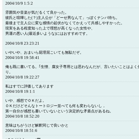
2004/10/9 1:5:2
雰囲気や音楽が気だるくて良かった。
彼氏と喧嘩した(？)主人公が「どーせ男なんて」っぽくナンパ待ち。
最後まで主人公に変な感情の起伏がなくてかえって共感しやすかった。
現実をある程度知った上で理想が高くなった女性や、
男運の悪い人(最近多いような)にはおすすめです。
2004/10/8 23:23:21
いやいや、おまいら屁理屈こいても無駄だぞ。
2004/10/8 19:58:41
俺も既に書いてる。｢生憎、腐女子専用とは思わなんだが、言いたいことはよく分
り。
2004/10/8 19:22:27
私はすでに評価してあります
2004/10/8 19:1:1
いや、感想でＯＫだよ。
ＯＫだけどそんなトートロジー並べても何も変わらないし，
第一自分が感想も書いていないという決定的な矛盾点があるね。
2004/10/8 18:52:20
意味はちがうけど解釈同じで良いかと
2004/10/8 18:51:6