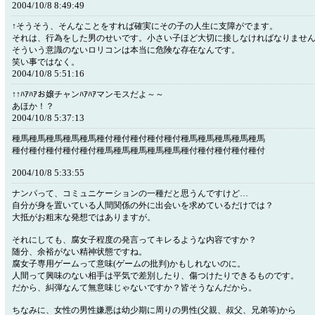
2004/10/8 8:49:49
↑そうそう、そんなことをすれば確実にその子の人生に支障がでます。
それは、行為をした男のせいです。小さい子ほど大切に接しなければなりませ
そういう意識のないロリコンは本当に危険な存在なんです。
笑い事ではなく。
2004/10/8 5:51:16
↑↑ﾊｱﾊｱお嬢チャンﾊｱﾊｱマンモスだよ～～
あほか！？
2004/10/8 5:37:13
種馬種馬種馬種馬種馬種付種付種付種付種付種馬種馬種馬種馬種馬
種付種付種付種付種付種馬種馬種馬種馬種馬種付種付種付種付種付
2004/10/8 5:33:55
ナンパって、コミュニケーションの一種だと思うんですけど…
自分が身を置いている人間関係の外に出会いを求めているだけでは？
大抵がお粗末な発想ではありますが。
それにしても、腐女子程度の発言ってキレるような内容ですか？
随分、余裕がない精神状態ですね。
腐女子専用ゲームって意味(ゲームの批判)かもしれないのに。
人間って興味のない相手は平気で差別したり、傷つけたりできるものです。
だから、糾弾なんて無意味じゃないですか？皆そうなんだから。
ちなみに、女性の男性嫌悪は幼少期に周りの男性(父親、叔父、兄弟等)から