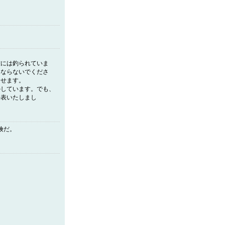
確には釣られていま
くならないでくださ
させます。
しています。でも、
公表いたしまし
険だ。