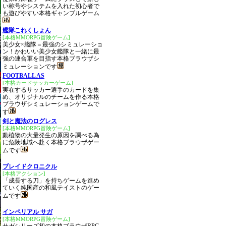
い称号やシステムを入れた初心者で
も遊びやすい本格ギャンブルゲーム
艦隊これくしょん
[本格MMORPG冒険ゲーム]
美少女×艦隊＝最強のシミュレーショ
ン！かわいい美少女艦隊と一緒に最
強の連合軍を目指す本格ブラウザシ
ミュレーションです
FOOTBALL AS
[本格カードサッカーゲーム]
実在するサッカー選手のカードを集
め、オリジナルのチームを作る本格
ブラウザシミュレーションゲームで
す
剣と魔法のログレス
[本格MMORPG冒険ゲーム]
動植物の大量発生の原因を調べる為
に危険地域へ赴く本格ブラウザゲー
ムです
ブレイドクロニクル
[本格アクション]
「成長する刀」を持ちゲームを進め
ていく純国産の和風テイストのゲー
ムです
インペリアル サガ
[本格MMORPG冒険ゲーム]