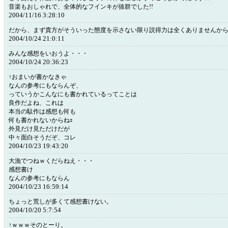
音楽もおしゃれで、全体的なフインキが抜群でした!!
2004/11/16 3:28:10
だから、まず貴方がそういった態度を示さない限り説得力は全くありませんか
2004/10/24 21:0:11
みんな感想をいおうよ・・・
2004/10/24 20:36:23
↑おまいが書かなきゃ
なんの参考にもならんぞ、
っていうかこんなにも書かれているってことは
良作だよね、これは
本当の駄作は感想も何も
何も書かれないからねｪ
外見だけ見ただけだが
中々面白そうだぞ、コレ
2004/10/23 19:43:20
大漁でつねｗくだらねえ・・・
感想書け
なんの参考にもならん
2004/10/23 16:59:14
ちょっと荒しが多くて感想書けない。
2004/10/20 5:7:54
↑ｗｗｗそのとーり。