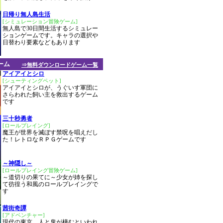
日帰り無人島生活
[シミュレーション冒険ゲーム]
無人島で30日間生活するシミュレー
ションゲームです。キャラの選択や
日替わり要素などもあります
ーム
⇒無料ダウンロードゲーム一覧
アイアイとシロ
[シューティングペット]
アイアイとシロが、うぐいす軍団に
さらわれた飼い主を救出するゲーム
です
三十秒勇者
[ロールプレイング]
魔王が世界を滅ぼす禁呪を唱えだし
た！レトロなＲＰＧゲームです
～神隠し～
[ロールプレイング冒険ゲーム]
～道切りの果てに～少女が姉を探し
て彷徨う和風のロールプレイングで
す
茜街奇譚
[アドベンチャー]
現代の東京、人と鬼が棲むといわれ