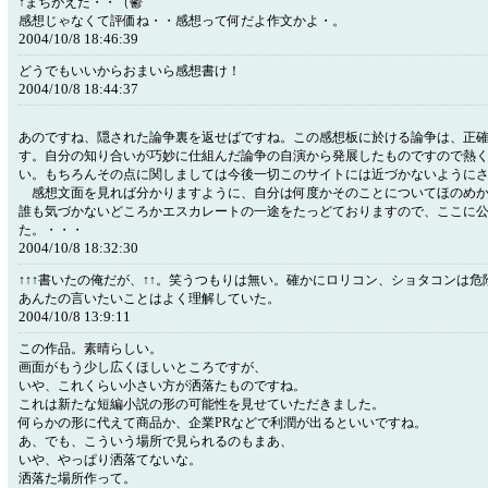
↑まちがえた・・（鬱
感想じゃなくて評価ね・・感想って何だよ作文かよ・。
2004/10/8 18:46:39
どうでもいいからおまいら感想書け！
2004/10/8 18:44:37
あのですね、隠された論争裏を返せばですね。この感想板に於ける論争は、正
す。自分の知り合いが巧妙に仕組んだ論争の自演から発展したものですので熱
い。もちろんその点に関しましては今後一切このサイトには近づかないように
感想文面を見れば分かりますように、自分は何度かそのことについてほのめか
誰も気づかないどころかエスカレートの一途をたっどておりますので、ここに
た。・・・
2004/10/8 18:32:30
↑↑↑書いたの俺だが、↑↑。笑うつもりは無い。確かにロリコン、ショタコンは危
あんたの言いたいことはよく理解していた。
2004/10/8 13:9:11
この作品。素晴らしい。
画面がもう少し広くほしいところですが、
いや、これくらい小さい方が洒落たものですね。
これは新たな短編小説の形の可能性を見せていただきました。
何らかの形に代えて商品か、企業PRなどで利潤が出るといいですね。
あ、でも、こういう場所で見られるのもまあ、
いや、やっぱり洒落てないな。
洒落た場所作って。