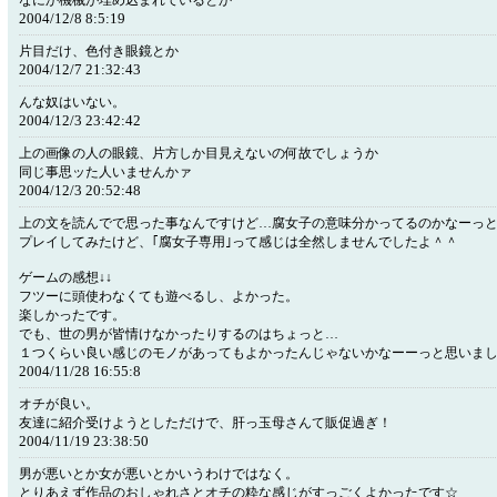
なにか機械が埋め込まれているとか
2004/12/8 8:5:19
片目だけ、色付き眼鏡とか
2004/12/7 21:32:43
んな奴はいない。
2004/12/3 23:42:42
上の画像の人の眼鏡、片方しか目見えないの何故でしょうか
同じ事思ッた人いませんかァ
2004/12/3 20:52:48
上の文を読んでで思った事なんですけど…腐女子の意味分かってるのかなーっ
プレイしてみたけど、｢腐女子専用｣って感じは全然しませんでしたよ＾＾
ゲームの感想↓↓
フツーに頭使わなくても遊べるし、よかった。
楽しかったです。
でも、世の男が皆情けなかったりするのはちょっと…
１つくらい良い感じのモノがあってもよかったんじゃないかなーーっと思いま
2004/11/28 16:55:8
オチが良い。
友達に紹介受けようとしただけで、肝っ玉母さんて販促過ぎ！
2004/11/19 23:38:50
男が悪いとか女が悪いとかいうわけではなく。
とりあえず作品のおしゃれさとオチの粋な感じがすっごくよかったです☆