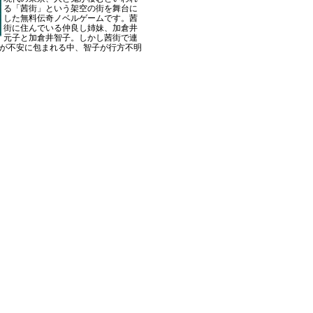
る「茜街」という架空の街を舞台に
した無料伝奇ノベルゲームです。茜
街に住んでいる仲良し姉妹、加倉井
元子と加倉井智子。しかし茜街で連
が不安に包まれる中、智子が行方不明