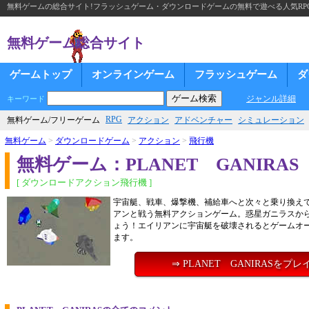
無料ゲームの総合サイト!フラッシュゲーム・ダウンロードゲームの無料で遊べる人気RP
無料ゲーム総合サイト
ゲームトップ
オンラインゲーム
フラッシュゲーム
ダ
ジャンル詳細
キーワード
RPG
無料ゲーム/フリーゲーム
アクション
アドベンチャー
シミュレーション
無料ゲーム
>
ダウンロードゲーム
>
アクション
>
飛行機
無料ゲーム：PLANET GANIRAS
[ ダウンロードアクション飛行機 ]
宇宙艇、戦車、爆撃機、補給車へと次々と乗り換え
アンと戦う無料アクションゲーム。惑星ガニラスか
ょう！エイリアンに宇宙艇を破壊されるとゲームオ
ます。
⇒ PLANET GANIRASをプレ