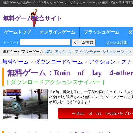
無料ゲームの総合サイト!フラッシュゲーム・ダウンロードゲームの無料で遊べる人気RP
無料ゲーム総合サイト
ゲームトップ
オンラインゲーム
フラッシュゲーム
ダ
ジャンル詳細
キーワード
RPG
無料ゲーム/フリーゲーム
アクション
アドベンチャー
シミュレーション
無料ゲーム
>
ダウンロードゲーム
>
アクション
>
スナ
無料ゲーム：Ruin of lay 4-other
[ ダウンロードアクションスナイパー ]
other編。魔銃を手に、十字架の森に入っていく主
い操作性が追及された無料ガンアクションゲームで
が楽しむことができます！
⇒ Ruin of lay 4-other-を