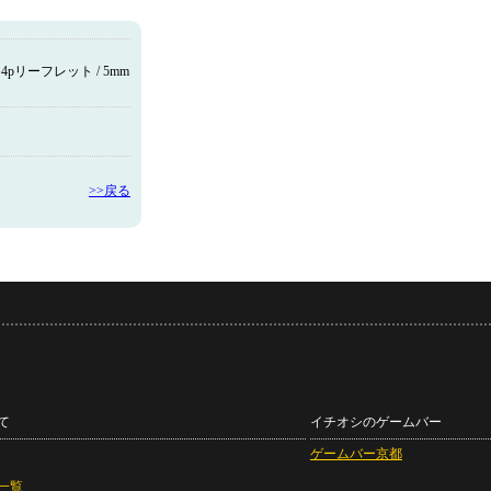
4pリーフレット / 5mm
>>戻る
て
イチオシのゲームバー
ゲームバー京都
一覧