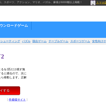
G、スポーツ、アクション、マリオ、パズル、麻雀が6000種以上掲載！
スマホ
ウンロードゲーム
シューティング
パズル
脱出ゲーム
テーブルゲーム
スポーツゲーム
女性向け
2
るを2匹だけ残す無
すると踊るので、次に
たら移動します。正解
レイする
[
作者様サイト
]