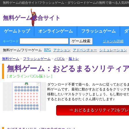
無料ゲームの総合サイト!フラッシュゲーム・ダウンロードゲームの無料で遊べる人気RP
無料ゲーム総合サイト
ゲームトップ
オンラインゲーム
フラッシュゲーム
ダ
ジャンル詳細
キーワード
RPG
無料ゲーム/フリーゲーム
アクション
アドベンチャー
シミュレーション
無料ゲーム
>
フラッシュゲーム
>
パズル
>
脳トレ
無料ゲーム：おどるまるソリティア
[ オンラインパズル脳トレ ]
ダウンロード不要で遊べる、ルールに従っておどるま
料ゲームです。最初に動かすおどるまるをクリック
移動したいマスをクリックしましょう。もし動かせ
するとおどるまるがたくさん踊りだします♪
⇒ おどるまるソリティア2をプ