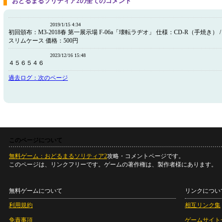
おどるまるソリティア2の全てのコメント
2019/1/15 4:34
初回頒布：M3-2018春 第一展示場 F-06a「壊転ラヂオ」 仕様：CD-R（手焼き） / 
スリムケース 価格：500円
2023/12/16 15:48
４５６５４６
過去ログ：次のページ
このページについて
無料ゲーム：おどるまるソリティア2
攻略・コメントページです。
このページは、リンクフリーです。ゲームの著作権は、製作者様にあります。
無料ゲームについて
リンクについ
利用規約
相互リンク集
免責事項
ゲームサイト