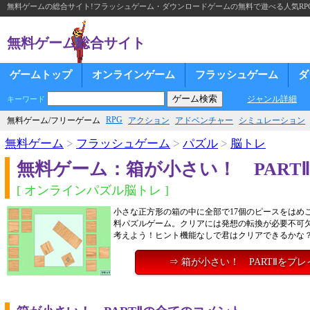
無料ゲームの総合サイト!フラッシュゲーム・ダウンロードゲームの無料で遊べる人気RP
無料ゲーム総合サイト
ゲームトップ
オンラインゲーム
フラッシュゲーム
ダ
ジャンル詳細
キーワード
RPG
無料ゲーム/フリーゲーム
アクション
アドベンチャー
シミュレーション
無料ゲーム
>
フラッシュゲーム
>
パズル
>
脳トレ
無料ゲーム：箱が小さい！ PARTⅡ
[ オンラインパズル脳トレ ]
小さな正方形の箱の中に全部で17個のピースをはめ
料パズルゲーム。クリアには発想の転換が必要不可
考えよう！ヒント機能なしで君はクリアできるかな
⇒ 箱が小さい！ PARTⅡをプ